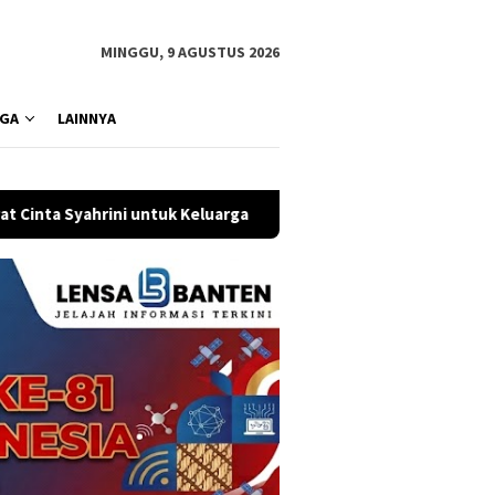
MINGGU, 9 AGUSTUS 2026
GA
LAINNYA
uk Keluarga
Bukan Sekadar Klakson, “HONK!” NO NA Sulap