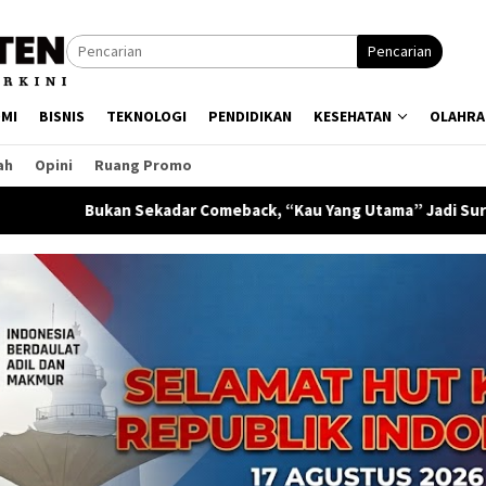
Pencarian
MI
BISNIS
TEKNOLOGI
PENDIDIKAN
KESEHATAN
OLAHRA
ah
Opini
Ruang Promo
adar Comeback, “Kau Yang Utama” Jadi Surat Cinta Syahrini unt