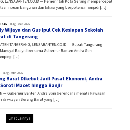
G, LENSABANTEN.CO.ID — Pemerintah Kota Serang mempercepat
aan ribuan bangunan dan lokasi yang berpotensi menjadi […]
DIKAN
admin
8 Agustus 2026
y Wijaya dan Gus Ipul Cek Kesiapan Sekolah
at di Tangerang
ATEN TANGERANG, LENSABANTEN.CO.ID — Bupati Tangerang
 Maesyal Rasyid bersama Gubernur Banten Andra Soni
mpingi […]
H
admin
8 Agustus 2026
ng Barat Dikebut Jadi Pusat Ekonomi, Andra
 Soroti Macet hingga Banjir
N — Gubernur Banten Andra Soni berencana menata kawasan
ri di wilayah Serang Barat yang […]
Lihat Lainnya