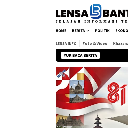
Loncat
ke
konten
HOME
BERITA
POLITIK
EKONO
LENSA INFO
Foto & Video
Khazan
YUK BACA BERITA
Bukan Sek