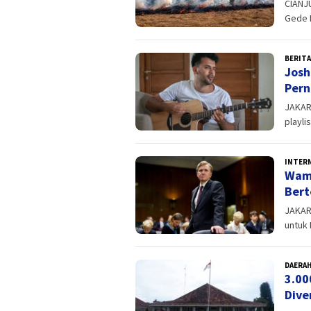
CIANJ
Gede 
BERITA
Josh
Pern
JAKAR
playli
INTER
Wame
Bert
JAKAR
untuk 
DAERA
3.00
Dive