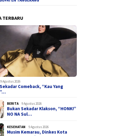
BUPATEN TANGERANG
A TERBARU
9 Agustus 2026
Sekadar Comeback, “Kau Yang
a”…
BERITA
9 Agustus 2026
Bukan Sekadar Klakson, “HONK!”
NO NA Sul…
KESEHATAN
9 Agustus 2026
Musim Kemarau, Dinkes Kota