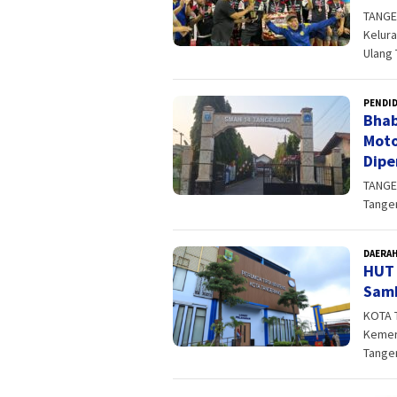
TANGE
Kelur
Ulang 
PENDI
Bhab
Moto
Dipe
TANGE
Tanger
DAERA
HUT 
Samb
KOTA 
Kemer
Tange