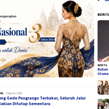
KA
BERIT
BERITA
Bukan 
Utam
NAL
admin
9 Agustus 2026
ng Gede Pangrango Terbakar, Seluruh Jalur
akian Ditutup Sementara