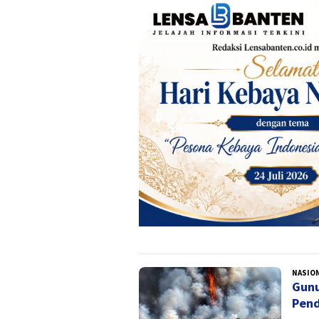
NASIO
Gunu
Pend