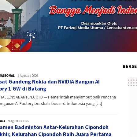
BERSE
NASIONAL
admin
9 Agustus 2026
sat Gandeng Nokia dan NVIDIA Bangun AI
ory 1 GW di Batang
TA, LENSABANTEN.CO.ID — Pemerintah menyambut baik rencana
gunan AI Factory berskala besar di Indonesia yang […]
AGA
admin
9 Agustus 2026
amen Badminton Antar-Kelurahan Cipondoh
khir, Kelurahan Cipondoh Raih Juara Pertama