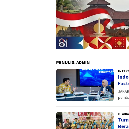
PENULIS:
ADMIN
INTER
Indo
Fact
JAKAR
pemban
OLAHR
Turn
Bera