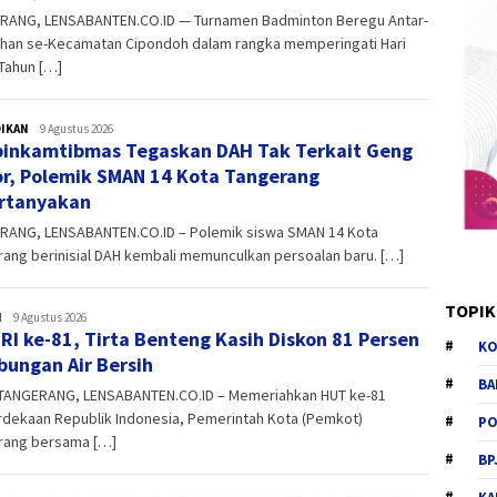
RANG, LENSABANTEN.CO.ID — Turnamen Badminton Beregu Antar-
ahan se-Kecamatan Cipondoh dalam rangka memperingati Hari
Tahun […]
DIKAN
admin
9 Agustus 2026
inkamtibmas Tegaskan DAH Tak Terkait Geng
r, Polemik SMAN 14 Kota Tangerang
rtanyakan
RANG, LENSABANTEN.CO.ID – Polemik siswa SMAN 14 Kota
ang berinisial DAH kembali memunculkan persoalan baru. […]
TOPIK
H
admin
9 Agustus 2026
RI ke-81, Tirta Benteng Kasih Diskon 81 Persen
KO
ungan Air Bersih
BA
TANGERANG, LENSABANTEN.CO.ID – Memeriahkan HUT ke-81
dekaan Republik Indonesia, Pemerintah Kota (Pemkot)
PO
rang bersama […]
BP