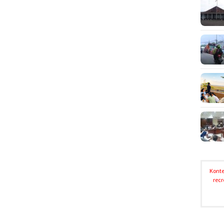
Konte
recr