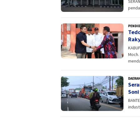
SERAN
pendat
PENDI
Tedd
Raky
KABUP
Moch.
menda
DAERA
Sera
Soni
BANTE
indust