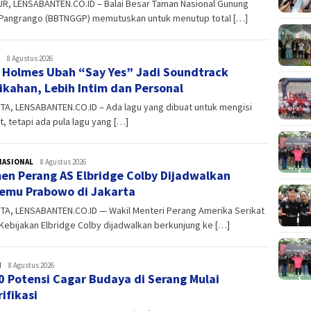
UR, LENSABANTEN.CO.ID – Balai Besar Taman Nasional Gunung
Pangrango (BBTNGGP) memutuskan untuk menutup total […]
admin
8 Agustus 2026
 Holmes Ubah “Say Yes” Jadi Soundtrack
ikahan, Lebih Intim dan Personal
TA, LENSABANTEN.CO.ID – Ada lagu yang dibuat untuk mengisi
st, tetapi ada pula lagu yang […]
NASIONAL
admin
8 Agustus 2026
n Perang AS Elbridge Colby Dijadwalkan
emu Prabowo di Jakarta
TA, LENSABANTEN.CO.ID — Wakil Menteri Perang Amerika Serikat
Kebijakan Elbridge Colby dijadwalkan berkunjung ke […]
H
admin
8 Agustus 2026
0 Potensi Cagar Budaya di Serang Mulai
rifikasi