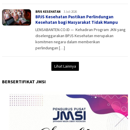
BPJS KESEHATAN
admin
3 Juli 2026
BPJS Kesehatan Pastikan Perlindungan
Kesehatan bagi Masyarakat Tidak Mampu
LENSABANTEN.CO.ID — Kehadiran Program JKN yang
diselenggarakan BPJS Kesehatan merupakan
komitmen negara dalam memberikan
perlindungan […]
Lihat Lainnya
BERSERTIFIKAT JMSI