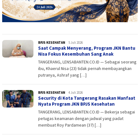
BPJS KESEHATAN
admin
5 Juli 2026
Saat Campak Menyerang, Program JKN Bantu
Nisa Fokus Kesembuhan Sang Anak
TANGERANG, LENSABANTEN.CO.ID — Sebagai seorang
ibu, Khaerul Nisa (23) tidak pernah membayangkan
putranya, Ashraf yang […]
BPJS KESEHATAN
admin
4 Juli 2026
Security di Kota Tangerang Rasakan Manfaat
Nyata Program JKN BPJS Kesehatan
TANGERANG, LENSABANTEN.CO.ID — Bekerja sebagai
petugas keamanan dengan jadwal yang padat
membuat Roy Pardamean (37) […]