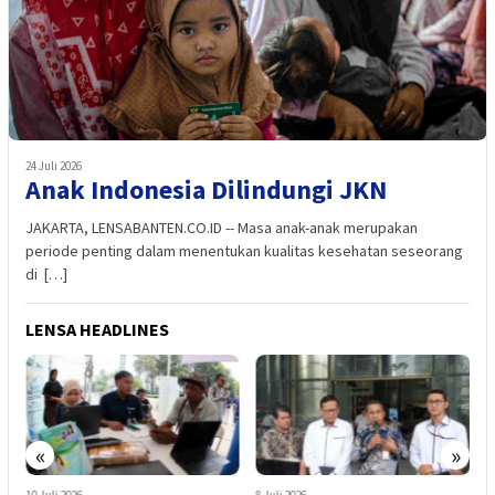
24 Juli 2026
Anak Indonesia Dilindungi JKN
JAKARTA, LENSABANTEN.CO.ID -- Masa anak-anak merupakan
periode penting dalam menentukan kualitas kesehatan seseorang
di […]
LENSA HEADLINES
«
»
10 Juli 2026
8 Juli 2026
5