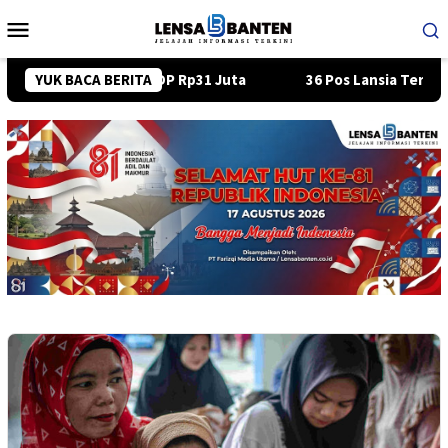
Loncat
Menu
ke
Mobile
konten
per Bulan, DP Rp31 Juta
YUK BACA BERITA
36 Pos Lansia Tersebar di Tangsel