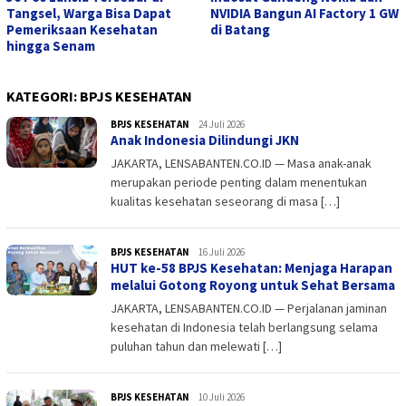
Tangsel, Warga Bisa Dapat
NVIDIA Bangun AI Factory 1 GW
Pemeriksaan Kesehatan
di Batang
hingga Senam
KATEGORI:
BPJS KESEHATAN
BPJS KESEHATAN
admin
24 Juli 2026
Anak Indonesia Dilindungi JKN
JAKARTA, LENSABANTEN.CO.ID — Masa anak-anak
merupakan periode penting dalam menentukan
kualitas kesehatan seseorang di masa […]
BPJS KESEHATAN
admin
16 Juli 2026
HUT ke-58 BPJS Kesehatan: Menjaga Harapan
melalui Gotong Royong untuk Sehat Bersama
JAKARTA, LENSABANTEN.CO.ID — Perjalanan jaminan
kesehatan di Indonesia telah berlangsung selama
puluhan tahun dan melewati […]
BPJS KESEHATAN
admin
10 Juli 2026