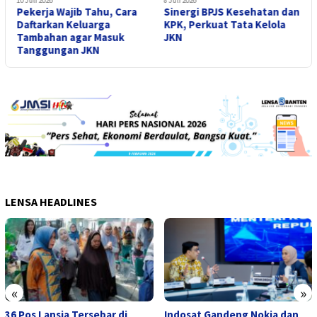
:
Pekerja Wajib Tahu, Cara
Sinergi BPJS Kesehatan dan
S
Daftarkan Keluarga
KPK, Perkuat Tata Kelola
P
Tambahan agar Masuk
JKN
Tanggungan JKN
LENSA HEADLINES
«
»
36 Pos Lansia Tersebar di
Indosat Gandeng Nokia dan