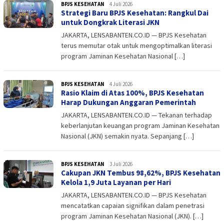
BPJS KESEHATAN
admin
4 Juli 2026
Strategi Baru BPJS Kesehatan: Rangkul Dai
untuk Dongkrak Literasi JKN
JAKARTA, LENSABANTEN.CO.ID — BPJS Kesehatan
terus memutar otak untuk mengoptimalkan literasi
program Jaminan Kesehatan Nasional […]
BPJS KESEHATAN
admin
4 Juli 2026
Rasio Klaim di Atas 100%, BPJS Kesehatan
Harap Dukungan Anggaran Pemerintah
JAKARTA, LENSABANTEN.CO.ID — Tekanan terhadap
keberlanjutan keuangan program Jaminan Kesehatan
Nasional (JKN) semakin nyata. Sepanjang […]
BPJS KESEHATAN
admin
3 Juli 2026
Cakupan JKN Tembus 98,62%, BPJS Kesehatan
Kelola 1,9 Juta Layanan per Hari
JAKARTA, LENSABANTEN.CO.ID — BPJS Kesehatan
mencatatkan capaian signifikan dalam penetrasi
program Jaminan Kesehatan Nasional (JKN). […]