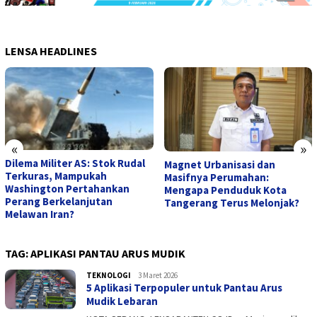
LENSA HEADLINES
«
»
Dilema Militer AS: Stok Rudal
Magnet Urbanisasi dan
Terkuras, Mampukah
Masifnya Perumahan:
Washington Pertahankan
Mengapa Penduduk Kota
Perang Berkelanjutan
Tangerang Terus Melonjak?
Melawan Iran?
TAG:
APLIKASI PANTAU ARUS MUDIK
TEKNOLOGI
admin
3 Maret 2026
5 Aplikasi Terpopuler untuk Pantau Arus
Mudik Lebaran