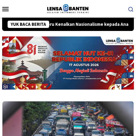
Loncat
Menu
ke
Mobile
konten
ebagai Cara Seru Kenalkan Nasionalisme kepada Anak-anak
YUK BACA BERITA