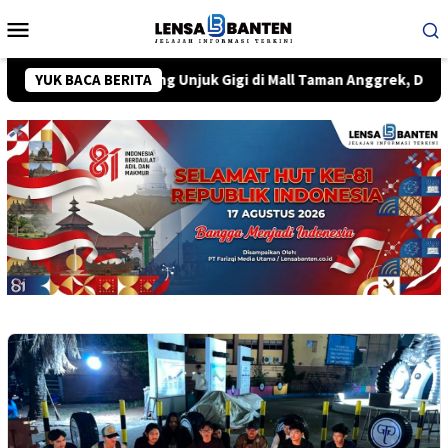
Loncat
Menu
ke
Mobile
konten
al Tangerang Unjuk Gigi di Mall Taman Anggrek, Dilirik Pejabat H
YUK BACA BERITA