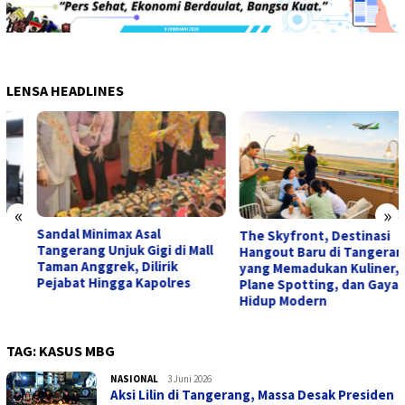
LENSA HEADLINES
«
»
Sandal Minimax Asal
The Skyfront, Destinasi
Tangerang Unjuk Gigi di Mall
Hangout Baru di Tangerang
Taman Anggrek, Dilirik
yang Memadukan Kuliner,
Pejabat Hingga Kapolres
Plane Spotting, dan Gaya
Hidup Modern
TAG:
KASUS MBG
NASIONAL
admin
3 Juni 2026
Aksi Lilin di Tangerang, Massa Desak Presiden