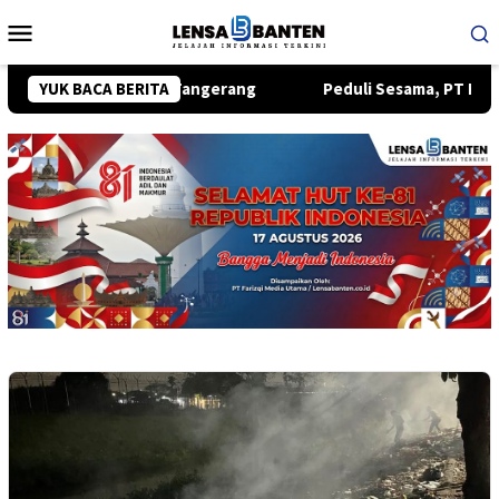
Loncat
Menu
ke
Mobile
konten
di CitraRaya Tangerang
YUK BACA BERITA
Peduli Sesama, PT KSM Salurkan