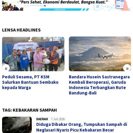
LENSA HEADLINES
«
»
T KSM
Bandara Husein Sastranegara
Kemendagri Siap
n Sembako
Kembali Beroperasi, Garuda
Kelahiran Digital 
Indonesia Terbangkan Rute
Tangerang Sudah
Bandung-Bali
Lebih Dulu
TAG:
KEBAKARAN SAMPAH
DAERAH
admin
7 Juli 2026
Diduga Dibakar Orang, Tumpukan Sampah di
Neglasari Nyaris Picu Kebakaran Besar