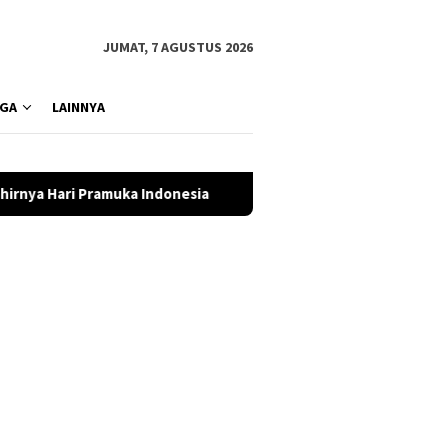
JUMAT, 7 AGUSTUS 2026
GA
LAINNYA
ka Indonesia
Tragedi dan Keberanian di Desa Lengkong: 