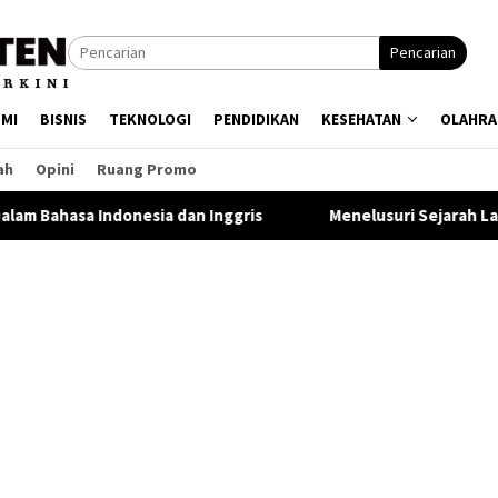
Pencarian
MI
BISNIS
TEKNOLOGI
PENDIDIKAN
KESEHATAN
OLAHRA
ah
Opini
Ruang Promo
esia dan Inggris
Menelusuri Sejarah Lahirnya Hari Pramu