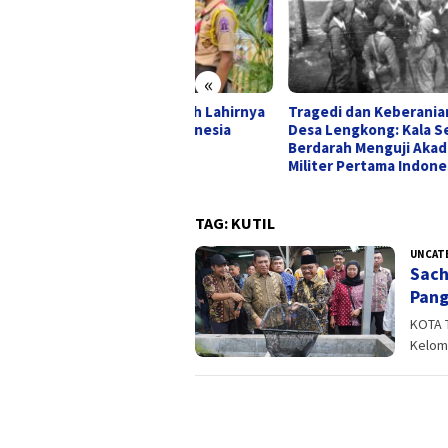
«
elusuri Sejarah Lahirnya
Tragedi dan Keberanian di
Desa
i Pramuka Indonesia
Desa Lengkong: Kala Senja
Terj
Berdarah Menguji Akademi
Dimi
Militer Pertama Indonesia
TAG:
KUTIL
UNCAT
Sach
Pang
KOTA 
Kelomp