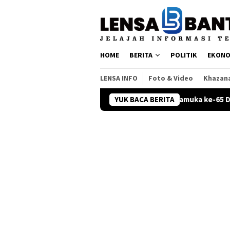
Loncat
ke
konten
HOME
BERITA
POLITIK
EKONO
LENSA INFO
Foto & Video
Khazan
Lebih Dulu
Ucapan Hari Pramuka ke-65 Dalam Bahasa Indon
YUK BACA BERITA