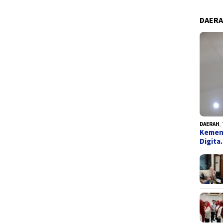
DAER
DAERAH
,
Kemend
Digit