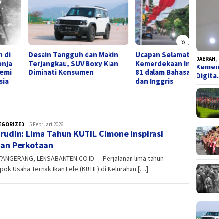
»
in Tangguh dan Makin
Ucapan Selamat Hari
Kemen
DAERAH
,
angkau, SUV Boxy Kian
Kemerdekaan Indonesia ke-
Kelahir
Kemend
nati Konsumen
81 dalam Bahasa Indonesia
Kota 
Digit
dan Inggris
Terapk
EGORIZED
admin
5 Februari 2026
rudin: Lima Tahun KUTIL Cimone Inspirasi
an Perkotaan
TANGERANG, LENSABANTEN.CO.ID — Perjalanan lima tahun
ok Usaha Ternak Ikan Lele (KUTIL) di Kelurahan […]