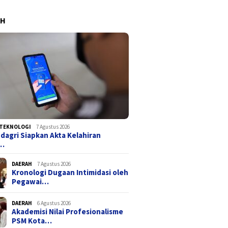
AH
TEKNOLOGI
7 Agustus 2026
agri Siapkan Akta Kelahiran
a…
DAERAH
7 Agustus 2026
Kronologi Dugaan Intimidasi oleh
Pegawai…
DAERAH
6 Agustus 2026
Akademisi Nilai Profesionalisme
PSM Kota…