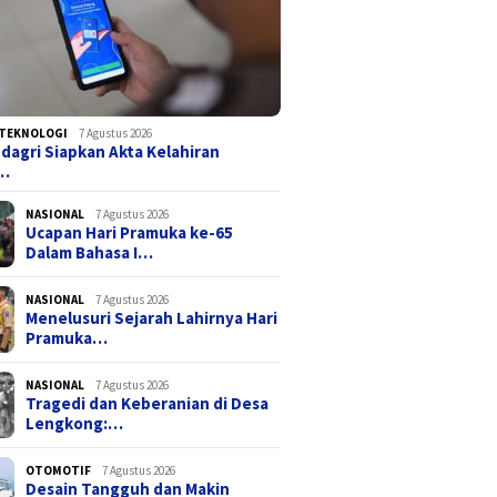
Ucapan Hari Pramuka ke-65
Menelus
dagri Siapkan Akta
TEKNOLOGI
7 Agustus 2026
Dalam Bahasa Indonesia dan
Hari Pr
an Digital via IKD,
agri Siapkan Akta Kelahiran
Inggris
Tangerang Sudah
a…
an Lebih Dulu
NASIONAL
7 Agustus 2026
Ucapan Hari Pramuka ke-65
Dalam Bahasa I…
NASIONAL
7 Agustus 2026
Menelusuri Sejarah Lahirnya Hari
Pramuka…
NASIONAL
7 Agustus 2026
Tragedi dan Keberanian di Desa
Lengkong:…
OTOMOTIF
7 Agustus 2026
Desain Tangguh dan Makin