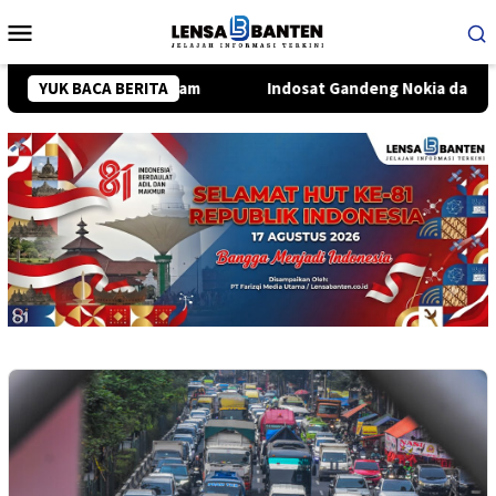
Loncat
Menu
ke
Mobile
konten
an hingga Senam
YUK BACA BERITA
Indosat Gandeng Nokia dan NVIDIA Bangun