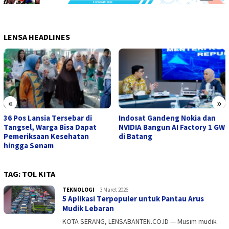
LENSA HEADLINES
«
»
36 Pos Lansia Tersebar di
Indosat Gandeng Nokia dan
Tangsel, Warga Bisa Dapat
NVIDIA Bangun AI Factory 1 GW
Pemeriksaan Kesehatan
di Batang
hingga Senam
TAG:
TOL KITA
TEKNOLOGI
admin
3 Maret 2026
5 Aplikasi Terpopuler untuk Pantau Arus
Mudik Lebaran
KOTA SERANG, LENSABANTEN.CO.ID — Musim mudik