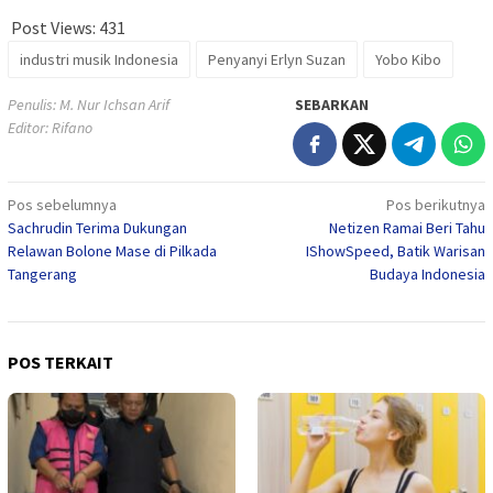
Post Views:
431
industri musik Indonesia
Penyanyi Erlyn Suzan
Yobo Kibo
Penulis: M. Nur Ichsan Arif
SEBARKAN
Editor: Rifano
Navigasi
Pos sebelumnya
Pos berikutnya
Sachrudin Terima Dukungan
Netizen Ramai Beri Tahu
pos
Relawan Bolone Mase di Pilkada
IShowSpeed, Batik Warisan
Tangerang
Budaya Indonesia
POS TERKAIT