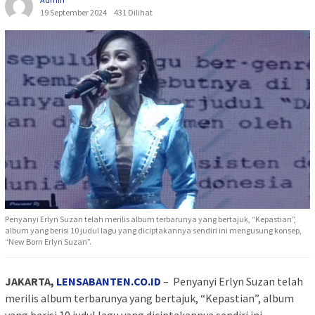
19 September 2024
431 Dilihat
Penyanyi Erlyn Suzan telah merilis album terbarunya yang bertajuk, “Kepastian”,
album yang berisi 10 judul lagu yang diciptakannya sendiri ini mengusung konsep,
“New Born Erlyn Suzan”.
JAKARTA,
LENSABANTEN.CO.ID
– Penyanyi Erlyn Suzan telah
merilis album terbarunya yang bertajuk, “Kepastian”, album
yang berisi 10 judul lagu yang diciptakannya sendiri ini