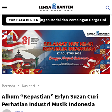
Loncat
Menu
ke
Mobile
konten
api Tantangan Modal dan Persaingan Harga Online
YUK BACA BERITA
Warg
Beranda
Nasional
Album “Kepastian” Erlyn Suzan Curi
Perhatian Industri Musik Indonesia
Admin