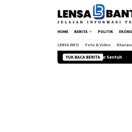
Loncat
ke
konten
HOME
BERITA
POLITIK
EKONO
LENSA INFO
Foto & Video
Khazan
yboard QWERTY di Era Layar Sentuh
YUK BACA BERITA
Pemerintah Bidik Pem