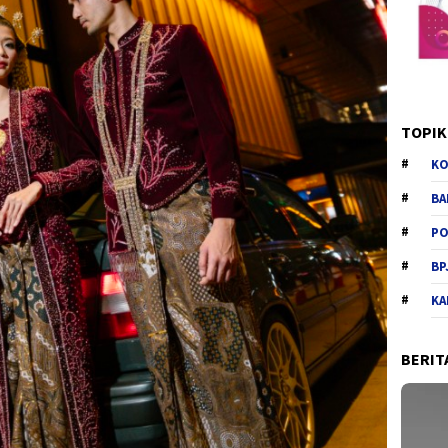
TOPIK
KO
BA
PO
BP
KA
BERIT