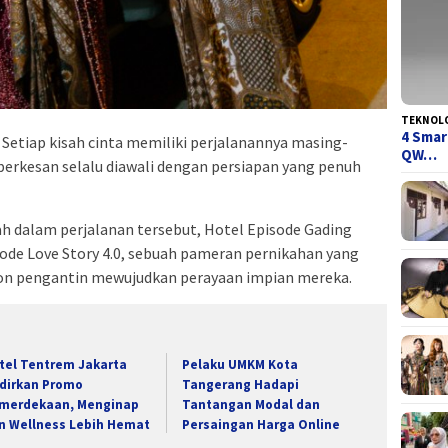
TEKNOL
4 Smar
Setiap kisah cinta memiliki perjalanannya masing-
QW…
berkesan selalu diawali dengan persiapan yang penuh
 dalam perjalanan tersebut, Hotel Episode Gading
de Love Story 4.0, sebuah pameran pernikahan yang
on pengantin mewujudkan perayaan impian mereka.
tel Tentrem Jakarta
Pelaku UMKM Kota
dirkan Promo
Tangerang Hadapi
merdekaan, Menginap
Tantangan Modal dan
n Wellness Lebih Hemat
Persaingan Harga Online