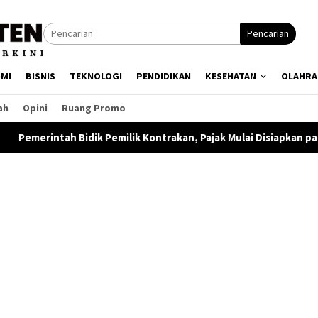
Pencarian
MI
BISNIS
TEKNOLOGI
PENDIDIKAN
KESEHATAN
OLAHRA
ah
Opini
Ruang Promo
ilik Kontrakan, Pajak Mulai Disiapkan pada 2027
Bukan Se