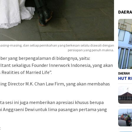
DAER
masing-masing, dan setiap pernikahan yang berkesan selalu diawali dengan
persiapan yang penuh makna.
ber yang berpengalaman di bidangnya, yaitu:
ltant sekaligus Founder Innerwork Indonesia, yang akan
ealities of Married Life”.
DAERAH
HUT RI
aging Director M.K. Chan Law Firm, yang akan membahas
ta sesi ini juga memberikan apresiasi khusus berupa
ni Anggraeni Dewi untuk lima pasangan pertama yang
: