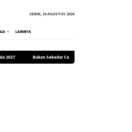
SENIN, 10 AGUSTUS 2026
GA
LAINNYA
kadar Comeback, “Kau Yang Utama” Jadi Surat Cinta Syahrini un