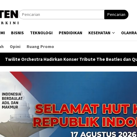
Pencarian
MI
BISNIS
TEKNOLOGI
PENDIDIKAN
KESEHATAN
OLAHRA
ah
Opini
Ruang Promo
 Hadirkan Konser Tribute The Beatles dan Queen
Terliba