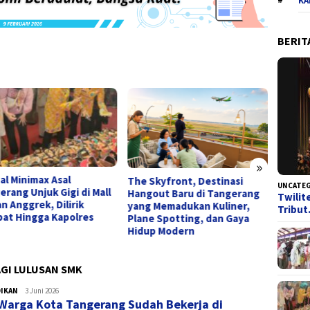
KA
BERIT
»
al Minimax Asal
Kabar 
The Skyfront, Destinasi
UNCATE
erang Unjuk Gigi di Mall
Tange
Hangout Baru di Tangerang
Twilit
n Anggrek, Dilirik
Pemko
yang Memadukan Kuliner,
Tribu
bat Hingga Kapolres
TPP s
Plane Spotting, dan Gaya
Ijazah
Hidup Modern
AGI LULUSAN SMK
DIKAN
admin
3 Juni 2026
Warga Kota Tangerang Sudah Bekerja di