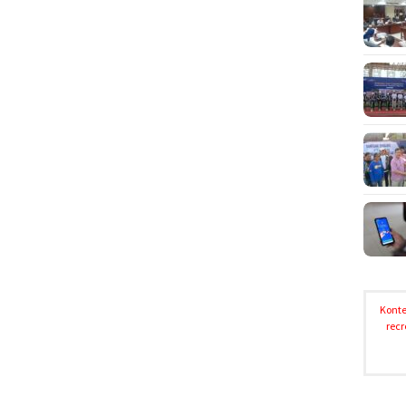
Konte
recr