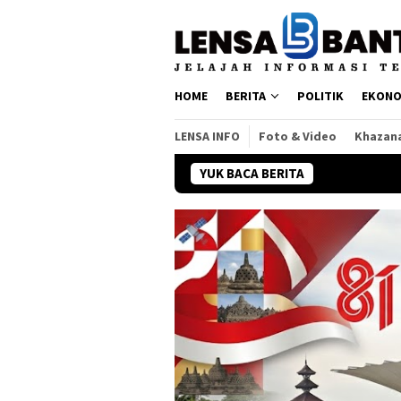
Loncat
ke
konten
HOME
BERITA
POLITIK
EKONO
LENSA INFO
Foto & Video
Khazan
YUK BACA BERITA
Twilite Orchestra