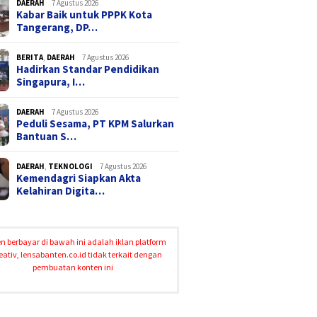
DAERAH
7 Agustus 2026
Kabar Baik untuk PPPK Kota
Tangerang, DP…
BERITA
,
DAERAH
7 Agustus 2026
Hadirkan Standar Pendidikan
Singapura, I…
DAERAH
7 Agustus 2026
Peduli Sesama, PT KPM Salurkan
Bantuan S…
DAERAH
,
TEKNOLOGI
7 Agustus 2026
Kemendagri Siapkan Akta
Kelahiran Digita…
n berbayar di bawah ini adalah iklan platform
eativ, lensabanten.co.id tidak terkait dengan
pembuatan konten ini