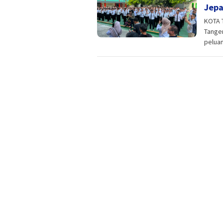
Jepa
KOTA 
Tanger
pelua