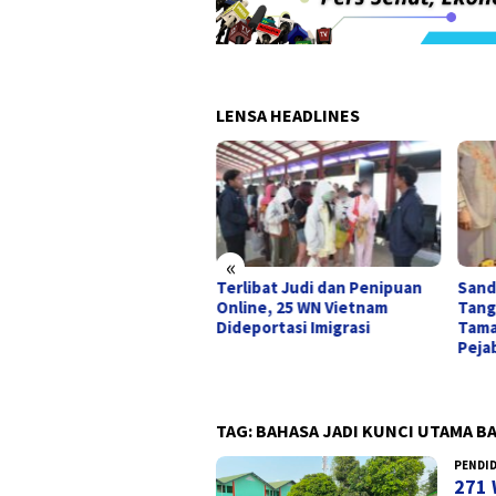
LENSA HEADLINES
«
Terlibat Judi dan Penipuan
Sand
lite Orchestra Hadirkan
Online, 25 WN Vietnam
Tang
ser Tribute The Beatles
Dideportasi Imigrasi
Tama
n Queen
Peja
TAG:
BAHASA JADI KUNCI UTAMA B
PENDI
271 