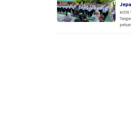
Jepa
KOTA 
Tanger
pelua