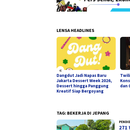
LENSA HEADLINES
«
tilah Kau Mati” dan
Dangdut Jadi Napas Baru
Twil
an Keberanian yang Tak
Jakarta Dessert Week 2026,
Kons
nah Padam dari Semesta
Dessert hingga Panggung
dan 
t Bercerita
Kreatif Siap Bergoyang
TAG:
BEKERJA DI JEPANG
PENDI
271 