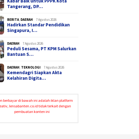
Kabar Baik untuk PPPK Kota
Tangerang, DP…
BERITA
,
DAERAH
7 Agustus 2026
Hadirkan Standar Pendidikan
Singapura, I…
DAERAH
7 Agustus 2026
Peduli Sesama, PT KPM Salurkan
Bantuan S…
DAERAH
,
TEKNOLOGI
7 Agustus 2026
Kemendagri Siapkan Akta
Kelahiran Digita…
n berbayar di bawah ini adalah iklan platform
eativ, lensabanten.co.id tidak terkait dengan
pembuatan konten ini