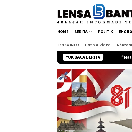
Loncat
ke
konten
HOME
BERITA
POLITIK
EKONO
LENSA INFO
Foto & Video
Khazan
a Japasal di “Ternyata Ini Cinta”
YUK BACA BERITA
“Matilah Kau Mati” dan