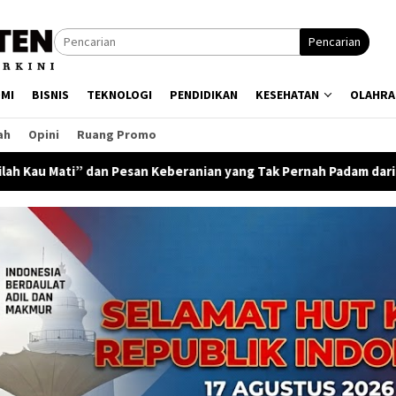
Pencarian
MI
BISNIS
TEKNOLOGI
PENDIDIKAN
KESEHATAN
OLAHRA
ah
Opini
Ruang Promo
 Pesan Keberanian yang Tak Pernah Padam dari Semesta Laut Ber