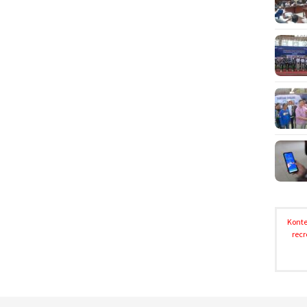
Konte
recr