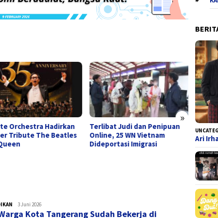
KA
BERIT
»
ite Orchestra Hadirkan
Terlibat Judi dan Penipuan
Sandal
UNCATE
er Tribute The Beatles
Online, 25 WN Vietnam
Tanger
Ari Ir
Queen
Dideportasi Imigrasi
Taman 
Pejaba
DIKAN
admin
3 Juni 2026
Warga Kota Tangerang Sudah Bekerja di