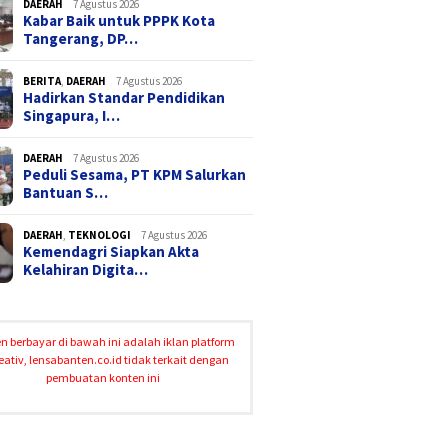
DAERAH
7 Agustus 2026
Kabar Baik untuk PPPK Kota
Tangerang, DP…
BERITA
,
DAERAH
7 Agustus 2026
Hadirkan Standar Pendidikan
Singapura, I…
DAERAH
7 Agustus 2026
Peduli Sesama, PT KPM Salurkan
Bantuan S…
DAERAH
,
TEKNOLOGI
7 Agustus 2026
Kemendagri Siapkan Akta
Kelahiran Digita…
n berbayar di bawah ini adalah iklan platform
eativ, lensabanten.co.id tidak terkait dengan
pembuatan konten ini