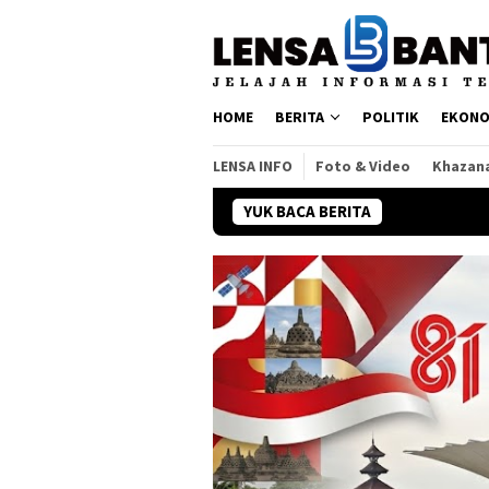
Loncat
ke
konten
HOME
BERITA
POLITIK
EKONO
LENSA INFO
Foto & Video
Khazan
YUK BACA BERITA
Dangdut Jadi Napa