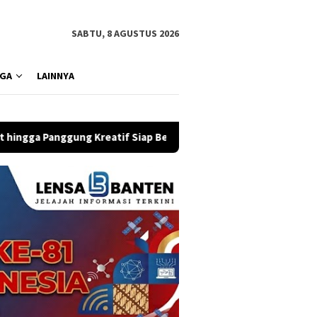
SABTU, 8 AGUSTUS 2026
GA
LAINNYA
atif Siap Bergoyang
Twilite Orchestra Hadirkan Konser 