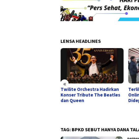
LENSA HEADLINES
«
Twilite Orchestra Hadirkan
Terl
gdut Jadi Napas Baru
Konser Tribute The Beatles
Onli
arta Dessert Week 2026,
dan Queen
Dide
sert hingga Panggung
atif Siap Bergoyang
TAG:
BPKD SEBUT HANYA DANA TA
DAERA