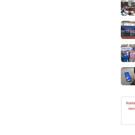
Konte
recr