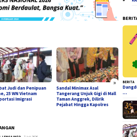
KA
BERIT
»
BERITA
Dangdu
ibat Judi dan Penipuan
Sandal Minimax Asal
The Sk
…
ne, 25 WN Vietnam
Tangerang Unjuk Gigi di Mall
Hango
portasi Imigrasi
Taman Anggrek, Dilirik
yang 
Pejabat Hingga Kapolres
Plane 
Hidup
LANGAN
H
,
LENSA INFO
admin
7 Juli 2026