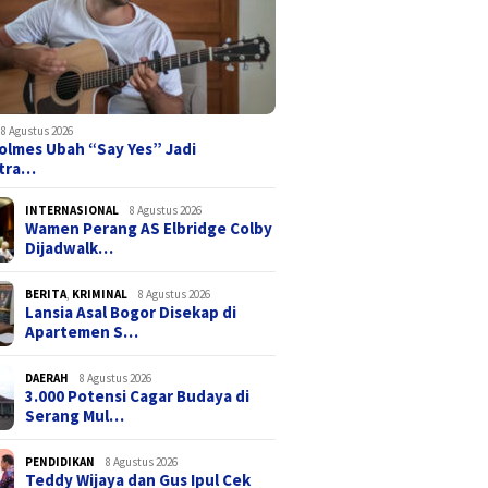
Wijaya dan Gus Ipul
Serang Barat Dikebut Jadi
Josh Ho
siapan Sekolah Rakyat
Pusat Ekonomi, Andra Soni
Jadi So
ngerang
Soroti Macet hingga Banjir
Lebih I
8 Agustus 2026
olmes Ubah “Say Yes” Jadi
tra…
INTERNASIONAL
8 Agustus 2026
Wamen Perang AS Elbridge Colby
Dijadwalk…
BERITA
,
KRIMINAL
8 Agustus 2026
Lansia Asal Bogor Disekap di
Apartemen S…
DAERAH
8 Agustus 2026
3.000 Potensi Cagar Budaya di
Serang Mul…
PENDIDIKAN
8 Agustus 2026
Teddy Wijaya dan Gus Ipul Cek