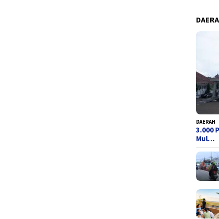
DAER
DAERAH
3.000 
Mul…