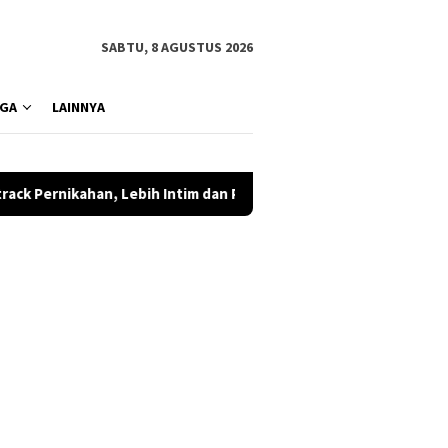
SABTU, 8 AGUSTUS 2026
GA
LAINNYA
Lebih Intim dan Personal
Wamen Perang AS Elbridge Colb