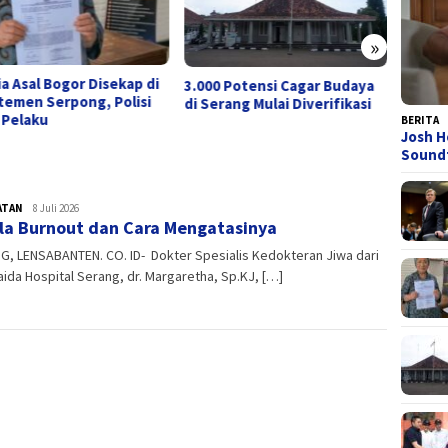
»
ia Asal Bogor Disekap di
Teddy 
3.000 Potensi Cagar Budaya
temen Serpong, Polisi
Cek Ke
di Serang Mulai Diverifikasi
 Pelaku
di Ta
BERITA
Josh H
Sound
ATAN
admin
8 Juli 2026
la Burnout dan Cara Mengatasinya
, LENSABANTEN. CO. ID- Dokter Spesialis Kedokteran Jiwa dari
ida Hospital Serang, dr. Margaretha, Sp.KJ, […]