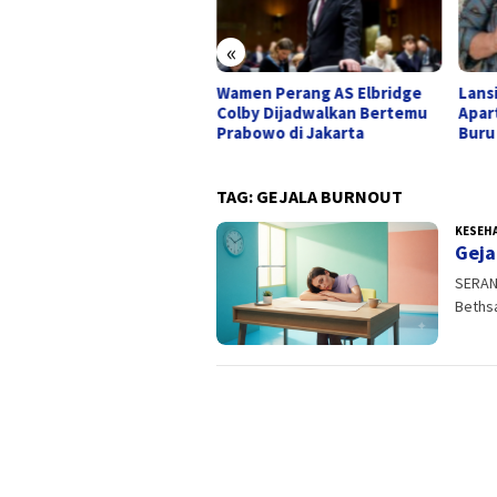
«
Wamen Perang AS Elbridge
Lans
h Holmes Ubah “Say Yes”
Colby Dijadwalkan Bertemu
Apar
i Soundtrack Pernikahan,
Prabowo di Jakarta
Buru
ih Intim dan Personal
TAG:
GEJALA BURNOUT
KESEH
Geja
SERANG
Bethsa