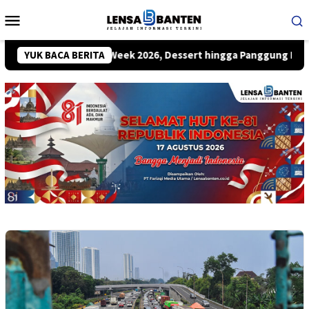
Loncat
Menu
ke
Mobile
konten
akarta Dessert Week 2026, Dessert hingga Panggung Kreatif Sia
YUK BACA BERITA