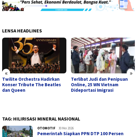
LENSA HEADLINES
«
»
Twilite Orchestra Hadirkan
Terlibat Judi dan Penipuan
Konser Tribute The Beatles
Online, 25 WN Vietnam
dan Queen
Dideportasi Imigrasi
TAG:
HILIRISASI MINERAL NASIONAL
OTOMOTIF
admin
30 Mei 2026
Pemerintah Siapkan PPN DTP 100 Persen