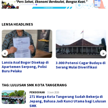
LENSA HEADLINES
«
»
Lansia Asal Bogor Disekap di
3.000 Potensi Cagar Budaya di
Apartemen Serpong, Polisi
Serang Mulai Diverifikasi
Buru Pelaku
TAG:
LULUSAN SMK KOTA TANGERANG
PENDIDIKAN
admin
3 Juni 2026
271 Warga Kota Tangerang Sudah Bekerja di
Jepang, Bahasa Jadi Kunci Utama bagi Lulusan
SMK