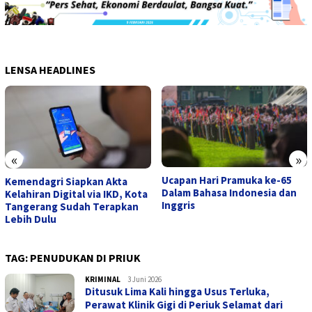
LENSA HEADLINES
«
»
Ucapan Hari Pramuka ke-65
Kemendagri Siapkan Akta
Dalam Bahasa Indonesia dan
Kelahiran Digital via IKD, Kota
Inggris
Tangerang Sudah Terapkan
Lebih Dulu
TAG:
PENUDUKAN DI PRIUK
KRIMINAL
admin
3 Juni 2026
Ditusuk Lima Kali hingga Usus Terluka,
Perawat Klinik Gigi di Periuk Selamat dari