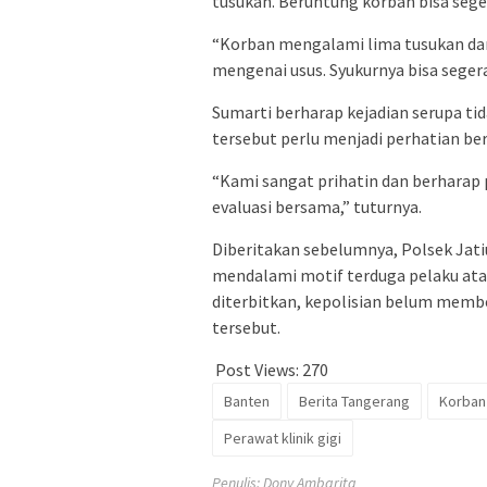
tusukan. Beruntung korban bisa seg
“Korban mengalami lima tusukan dan
mengenai usus. Syukurnya bisa segera
Sumarti berharap kejadian serupa tid
tersebut perlu menjadi perhatian be
“Kami sangat prihatin dan berharap pe
evaluasi bersama,” tuturnya.
Diberitakan sebelumnya, Polsek Jat
mendalami motif terduga pelaku atas
diterbitkan, kepolisian belum memb
tersebut.
Post Views:
270
Banten
Berita Tangerang
Korban 
Perawat klinik gigi
Penulis: Dony Ambarita