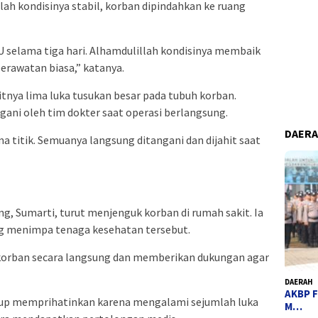
elah kondisinya stabil, korban dipindahkan ke ruang
CU selama tiga hari. Alhamdulillah kondisinya membaik
erawatan biasa,” katanya.
tnya lima luka tusukan besar pada tubuh korban.
gani oleh tim dokter saat operasi berlangsung.
DAER
ma titik. Semuanya langsung ditangani dan dijahit saat
g, Sumarti, turut menjenguk korban di rumah sakit. Ia
ng menimpa tenaga kesehatan tersebut.
 korban secara langsung dan memberikan dukungan agar
DAERAH
AKBP F
kup memprihatinkan karena mengalami sejumlah luka
M…