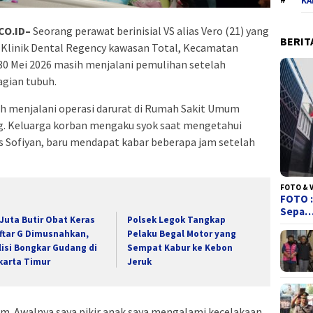
KA
CO.ID–
Seorang perawat berinisial VS alias Vero (21) yang
BERIT
 Klinik Dental Regency kawasan Total, Kecamatan
30 Mei 2026 masih menjalani pemulihan setelah
agian tubuh.
ah menjalani operasi darurat di Rumah Sakit Umum
. Keluarga korban mengaku syok saat mengetahui
us Sofiyan, baru mendapat kabar beberapa jam setelah
FOTO & 
FOTO :
Sepa
 Juta Butir Obat Keras
Polsek Legok Tangkap
ftar G Dimusnahkan,
Pelaku Begal Motor yang
lisi Bongkar Gudang di
Sempat Kabur ke Kebon
karta Timur
Jeruk
am. Awalnya saya pikir anak saya mengalami kecelakaan,