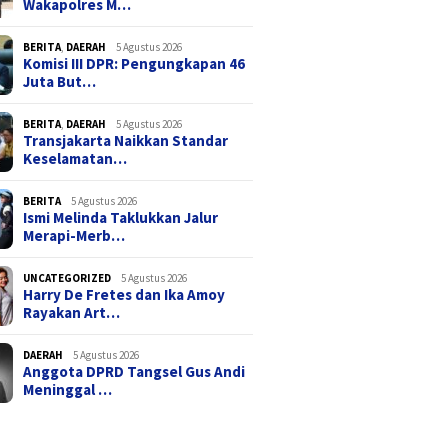
Wakapolres M…
BERITA
,
DAERAH
5 Agustus 2026
Komisi III DPR: Pengungkapan 46
Juta But…
BERITA
,
DAERAH
5 Agustus 2026
Transjakarta Naikkan Standar
Keselamatan…
BERITA
5 Agustus 2026
Ismi Melinda Taklukkan Jalur
Merapi-Merb…
UNCATEGORIZED
5 Agustus 2026
Harry De Fretes dan Ika Amoy
Rayakan Art…
DAERAH
5 Agustus 2026
Anggota DPRD Tangsel Gus Andi
Meninggal …