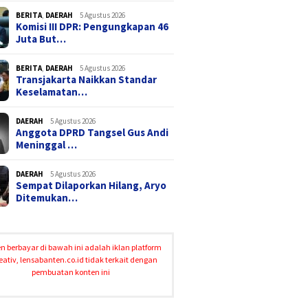
BERITA
,
DAERAH
5 Agustus 2026
Komisi III DPR: Pengungkapan 46
Juta But…
BERITA
,
DAERAH
5 Agustus 2026
Transjakarta Naikkan Standar
Keselamatan…
DAERAH
5 Agustus 2026
Anggota DPRD Tangsel Gus Andi
Meninggal …
DAERAH
5 Agustus 2026
Sempat Dilaporkan Hilang, Aryo
Ditemukan…
n berbayar di bawah ini adalah iklan platform
eativ, lensabanten.co.id tidak terkait dengan
pembuatan konten ini