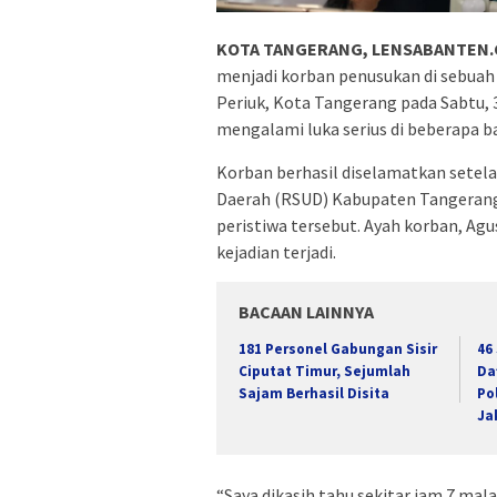
KOTA TANGERANG, LENSABANTEN.
menjadi korban penusukan di sebuah
Periuk, Kota Tangerang pada Sabtu, 
mengalami luka serius di beberapa b
Korban berhasil diselamatkan setel
Daerah (RSUD) Kabupaten Tangerang
peristiwa tersebut. Ayah korban, Ag
kejadian terjadi.
BACAAN LAINNYA
181 Personel Gabungan Sisir
46
Ciputat Timur, Sejumlah
Da
Sajam Berhasil Disita
Po
Ja
“Saya dikasih tahu sekitar jam 7 mal