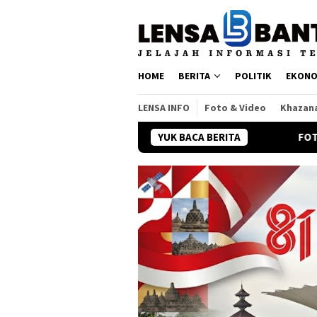
Loncat
ke
konten
HOME
BERITA
POLITIK
EKONO
LENSA INFO
Foto & Video
Khazan
YUK BACA BERITA
FOTO : Melihat Bendera 