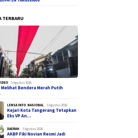
BUPATEN TANGERANG
A TERBARU
VIDEO
5 Agustus 2026
 Melihat Bendera Merah Putih
…
LENSA INFO
,
NASIONAL
5 Agustus 2026
Kejari Kota Tangerang Tetapkan
Eks VP An…
DAERAH
5 Agustus 2026
AKBP Fiki Novian Resmi Jadi