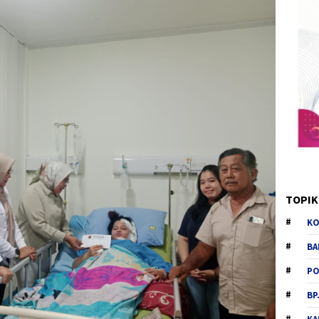
TOPIK
KO
BA
PO
BP