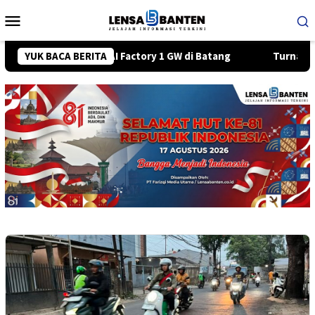
Loncat
Menu
ke
Mobile
konten
IA Bangun AI Factory 1 GW di Batang
YUK BACA BERITA
Turnamen Badminton