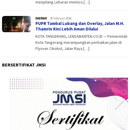
menjelang Lebaran memicu […]
DAERAH
admin
28 Februari 2026
PUPR Tambal Lubang dan Overlay, Jalan M.H.
Thamrin Kini Lebih Aman Dilalui
KOTA TANGERANG, LENSABANTEN.CO.ID — Pemerintah
Kota Tangerang merampungkan perbaikan jalan di
Flyover Cikokol, Jalan Raya […]
BERSERTIFIKAT JMSI