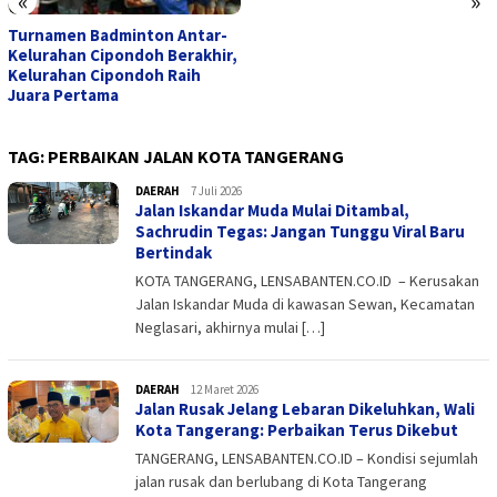
«
»
Turnamen Badminton Antar-
Kelurahan Cipondoh Berakhir,
Kelurahan Cipondoh Raih
Juara Pertama
TAG:
PERBAIKAN JALAN KOTA TANGERANG
DAERAH
admin
7 Juli 2026
Jalan Iskandar Muda Mulai Ditambal,
Sachrudin Tegas: Jangan Tunggu Viral Baru
Bertindak
KOTA TANGERANG, LENSABANTEN.CO.ID – Kerusakan
Jalan Iskandar Muda di kawasan Sewan, Kecamatan
Neglasari, akhirnya mulai […]
DAERAH
admin
12 Maret 2026
Jalan Rusak Jelang Lebaran Dikeluhkan, Wali
Kota Tangerang: Perbaikan Terus Dikebut
TANGERANG, LENSABANTEN.CO.ID – Kondisi sejumlah
jalan rusak dan berlubang di Kota Tangerang