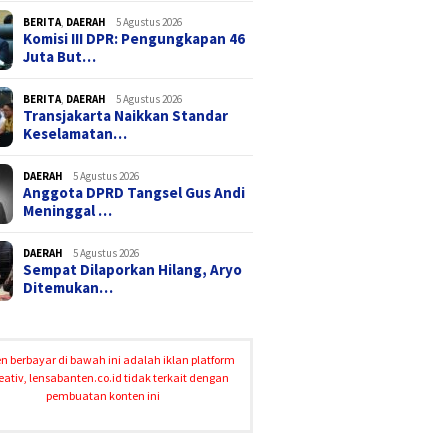
BERITA
,
DAERAH
5 Agustus 2026
Komisi III DPR: Pengungkapan 46
Juta But…
BERITA
,
DAERAH
5 Agustus 2026
Transjakarta Naikkan Standar
Keselamatan…
DAERAH
5 Agustus 2026
Anggota DPRD Tangsel Gus Andi
Meninggal …
DAERAH
5 Agustus 2026
Sempat Dilaporkan Hilang, Aryo
Ditemukan…
n berbayar di bawah ini adalah iklan platform
eativ, lensabanten.co.id tidak terkait dengan
pembuatan konten ini