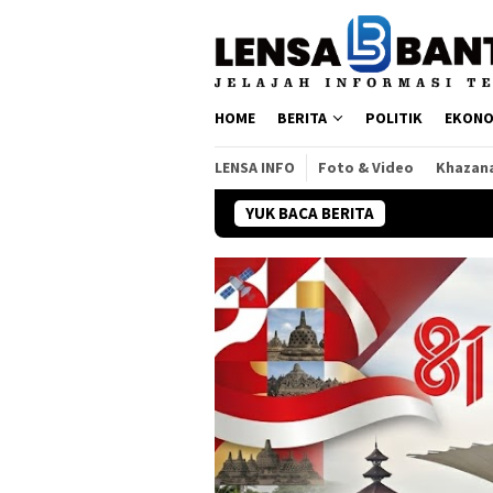
Loncat
ke
konten
HOME
BERITA
POLITIK
EKONO
LENSA INFO
Foto & Video
Khazan
YUK BACA BERITA
FOTO