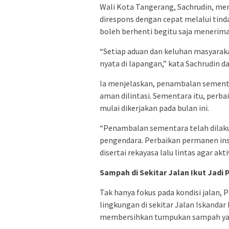
Wali Kota Tangerang, Sachrudin, men
direspons dengan cepat melalui tind
boleh berhenti begitu saja menerima
“Setiap aduan dan keluhan masyaraka
nyata di lapangan,” kata Sachrudin 
Ia menjelaskan, penambalan sementar
aman dilintasi. Sementara itu, perb
mulai dikerjakan pada bulan ini.
“Penambalan sementara telah dilakuka
pengendara. Perbaikan permanen insya
disertai rekayasa lalu lintas agar akt
Sampah di Sekitar Jalan Ikut Jadi 
Tak hanya fokus pada kondisi jalan
lingkungan di sekitar Jalan Iskandar
membersihkan tumpukan sampah yang