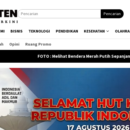
Pencarian
MI
BISNIS
TEKNOLOGI
PENDIDIKAN
KESEHATAN
OLAHRA
ah
Opini
Ruang Promo
 : Melihat Bendera Merah Putih Sepanjang 400 Meter
Kej