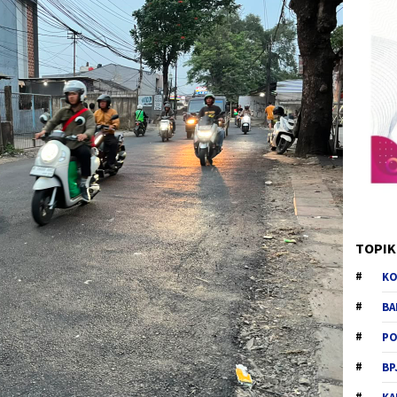
TOPIK
KO
BA
PO
BP