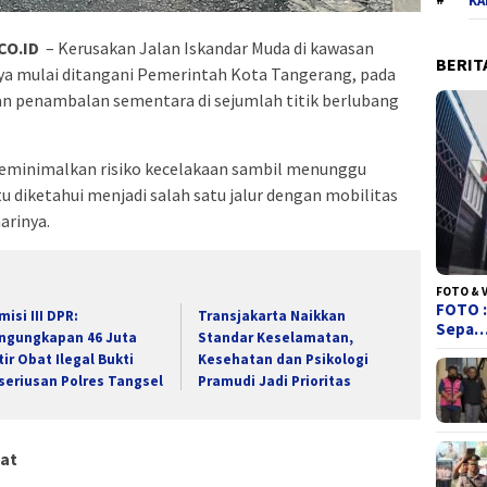
KA
CO.ID
– Kerusakan Jalan Iskandar Muda di kawasan
BERIT
ya mulai ditangani Pemerintah Kota Tangerang, pada
kan penambalan sementara di sejumlah titik berlubang
meminimalkan risiko kecelakaan sambil menunggu
u diketahui menjadi salah satu jalur dengan mobilitas
arinya.
FOTO & 
FOTO :
misi III DPR:
Transjakarta Naikkan
Sepa
ngungkapan 46 Juta
Standar Keselamatan,
tir Obat Ilegal Bukti
Kesehatan dan Psikologi
seriusan Polres Tangsel
Pramudi Jadi Prioritas
at