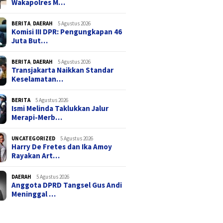
Wakapolres M…
BERITA
,
DAERAH
5 Agustus 2026
Komisi III DPR: Pengungkapan 46
Juta But…
BERITA
,
DAERAH
5 Agustus 2026
Transjakarta Naikkan Standar
Keselamatan…
BERITA
5 Agustus 2026
Ismi Melinda Taklukkan Jalur
Merapi-Merb…
UNCATEGORIZED
5 Agustus 2026
Harry De Fretes dan Ika Amoy
Rayakan Art…
DAERAH
5 Agustus 2026
Anggota DPRD Tangsel Gus Andi
Meninggal …