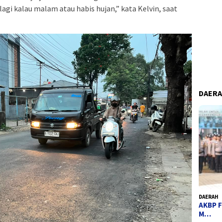
agi kalau malam atau habis hujan,” kata Kelvin, saat
DAER
DAERAH
AKBP F
M…