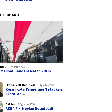
BUPATEN TANGERANG
A TERBARU
VIDEO
5 Agustus 2026
 Melihat Bendera Merah Putih
…
LENSA INFO
,
NASIONAL
5 Agustus 2026
Kejari Kota Tangerang Tetapkan
Eks VP An…
DAERAH
5 Agustus 2026
AKBP Fiki Novian Resmi Jadi