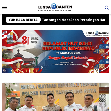
Loncat
Menu
ke
Mobile
konten
erang Hadapi Tantangan Modal dan Persaingan Harga Online
YUK BACA BERITA