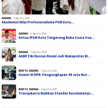
DAERAH
6 Agustus 2026
Akademisi Nilai Profesionalisme PSM Kota…
DAERAH
6 Agustus 2026
Ketua IPSM Kota Tangerang Buka Suara Soa…
DAERAH
5 Agustus 2026
AKBP Fiki Novian Resmi Jadi Wakapolres M…
BERITA
,
DAERAH
5 Agustus 2026
Komisi III DPR: Pengungkapan 46 Juta But…
BERITA
,
DAERAH
5 Agustus 2026
Transjakarta Naikkan Standar Keselamatan…