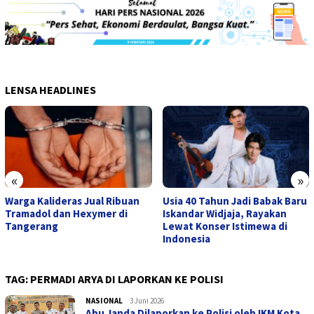
LENSA HEADLINES
«
»
Warga Kalideras Jual Ribuan
Usia 40 Tahun Jadi Babak Baru
Tramadol dan Hexymer di
Iskandar Widjaja, Rayakan
Tangerang
Lewat Konser Istimewa di
Indonesia
TAG:
PERMADI ARYA DI LAPORKAN KE POLISI
NASIONAL
admin
3 Juni 2026
Abu Janda Dilaporkan ke Polisi oleh IKM Kota