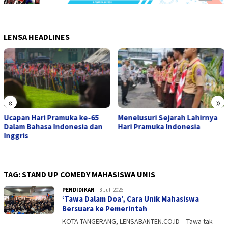
LENSA HEADLINES
«
»
Menelusuri Sejarah Lahirnya
Tragedi dan Keberanian di
Hari Pramuka Indonesia
Desa Lengkong: Kala Senja
Berdarah Menguji Akademi
Militer Pertama Indonesia
TAG:
STAND UP COMEDY MAHASISWA UNIS
PENDIDIKAN
admin
8 Juli 2026
‘Tawa Dalam Doa’, Cara Unik Mahasiswa
Bersuara ke Pemerintah
KOTA TANGERANG, LENSABANTEN.CO.ID – Tawa tak