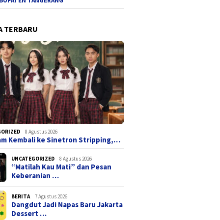
BUPATEN TANGERANG
A TERBARU
GORIZED
8 Agustus 2026
ham Kembali ke Sinetron Stripping,…
UNCATEGORIZED
8 Agustus 2026
“Matilah Kau Mati” dan Pesan
Keberanian …
BERITA
7 Agustus 2026
Dangdut Jadi Napas Baru Jakarta
Dessert …