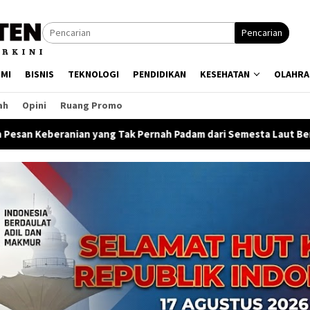
Pencarian
MI
BISNIS
TEKNOLOGI
PENDIDIKAN
KESEHATAN
OLAHRA
ah
Opini
Ruang Promo
ng Tak Pernah Padam dari Semesta Laut Bercerita
Dangdu