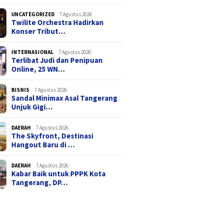
“Matilah Kau Mati” dan
Ari Irham Kembali ke
di Mall
Pesan Keberanian yan
UNCATEGORIZED
7 Agustus 2026
Sinetron Stripping, Adu
Twilite Orchestra Hadirkan
ik
Pernah Padam dari Se
Chemistry dengan Elsa
Konser Tribut…
res
Laut Bercerita
Japasal di “Ternyata Ini
Cinta”
INTERNASIONAL
7 Agustus 2026
Terlibat Judi dan Penipuan
Online, 25 WN…
BISNIS
7 Agustus 2026
Sandal Minimax Asal Tangerang
Unjuk Gigi…
DAERAH
7 Agustus 2026
The Skyfront, Destinasi
Hangout Baru di …
DAERAH
7 Agustus 2026
Kabar Baik untuk PPPK Kota
Tangerang, DP…