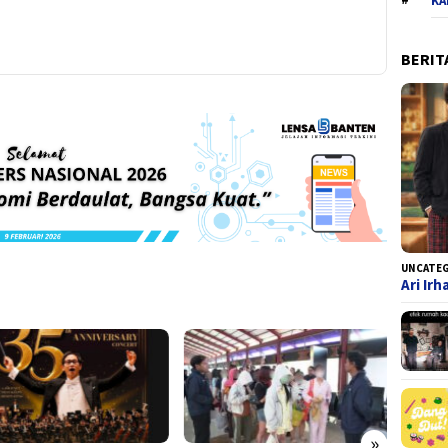
KA
BERIT
UNCATE
Ari Ir
»