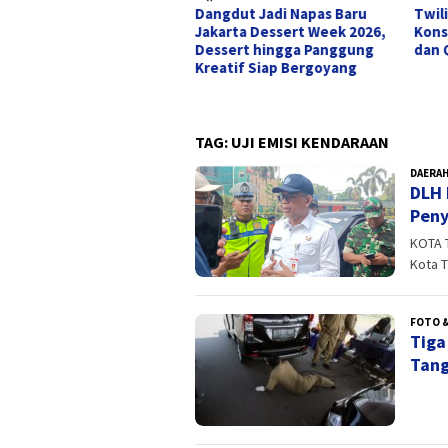
” dan
Dangdut Jadi Napas Baru
Twilite Orchestra 
 yang Tak
Jakarta Dessert Week 2026,
Konser Tribute The
i Semesta
Dessert hingga Panggung
dan Queen
Kreatif Siap Bergoyang
TAG:
UJI EMISI KENDARAAN
DAERA
DLH 
Pen
KOTA 
Kota T
FOTO &
Tiga
Tang