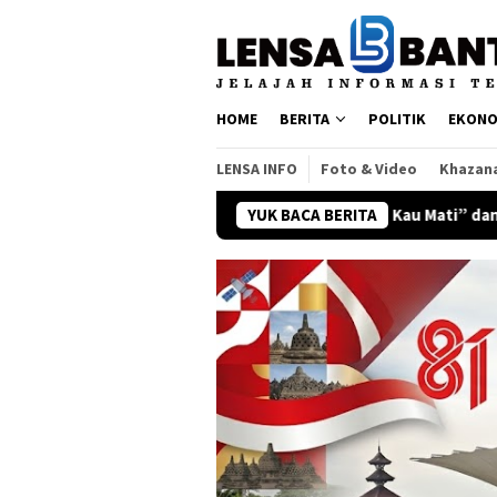
Loncat
ke
konten
HOME
BERITA
POLITIK
EKONO
LENSA INFO
Foto & Video
Khazan
a Ini Cinta”
“Matilah Kau Mati” dan Pesan Keberanian ya
YUK BACA BERITA