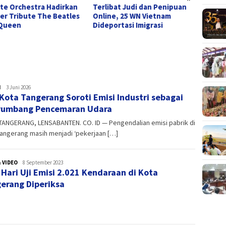
Hadirkan
Terlibat Judi dan Penipuan
Sandal Minimax Asal
 Beatles
Online, 25 WN Vietnam
Tangerang Unjuk Gigi 
Dideportasi Imigrasi
Taman Anggrek, Dilir
Pejabat Hingga Kapol
H
admin
3 Juni 2026
Kota Tangerang Soroti Emisi Industri sebagai
yumbang Pencemaran Udara
TANGERANG, LENSABANTEN. CO. ID — Pengendalian emisi pabrik di
angerang masih menjadi ‘pekerjaan […]
 VIDEO
admin
8 September 2023
 Hari Uji Emisi 2.021 Kendaraan di Kota
erang Diperiksa