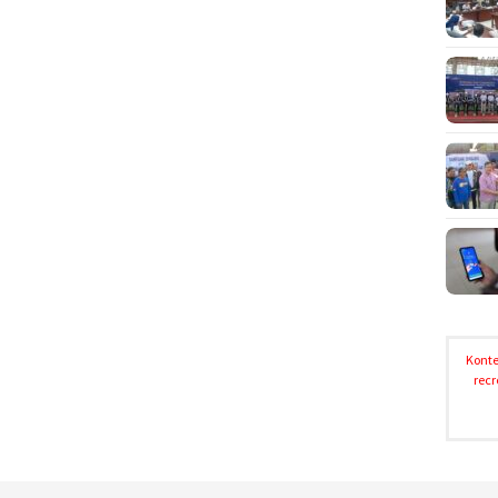
Konte
recr