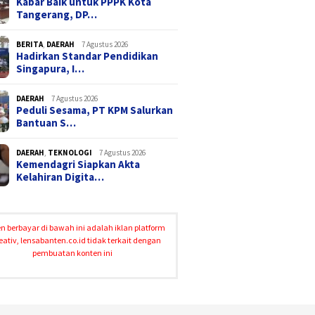
Kabar Baik untuk PPPK Kota
Tangerang, DP…
BERITA
,
DAERAH
7 Agustus 2026
Hadirkan Standar Pendidikan
Singapura, I…
DAERAH
7 Agustus 2026
Peduli Sesama, PT KPM Salurkan
Bantuan S…
DAERAH
,
TEKNOLOGI
7 Agustus 2026
Kemendagri Siapkan Akta
Kelahiran Digita…
n berbayar di bawah ini adalah iklan platform
eativ, lensabanten.co.id tidak terkait dengan
pembuatan konten ini