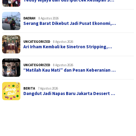
DAERAH
8 Agustus 2026
Serang Barat Dikebut Jadi Pusat Ekonomi,…
UNCATEGORIZED
8 Agustus 2026
Ari Irham Kembali ke Sinetron Stripping,…
UNCATEGORIZED
8 Agustus 2026
“Matilah Kau Mati” dan Pesan Keberanian …
BERITA
7 Agustus 2026
Dangdut Jadi Napas Baru Jakarta Dessert …