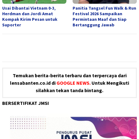
Usai Dibantai Vietnam 0-3,
Panitia Tangsel Fun Walk & Run
Herdman dan Jordi Amat
Festival 2026 Sampaikan
Kompak Kirim Pesan untuk
Permintaan Maaf dan Siap
Suporter
Bertanggung Jawab
Temukan berita-berita terbaru dan terpercaya dari
lensabanten.co.id di
GOOGLE NEWS.
Untuk Mengikuti
silahkan tekan tanda bintang.
BERSERTIFIKAT JMSI