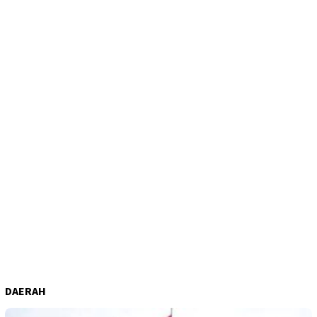
DAERAH