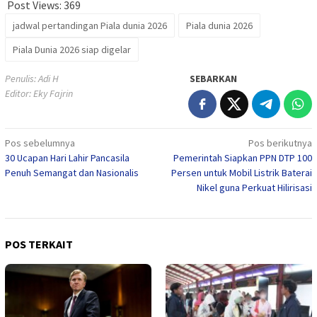
Post Views:
369
jadwal pertandingan Piala dunia 2026
Piala dunia 2026
Piala Dunia 2026 siap digelar
Penulis: Adi H
SEBARKAN
Editor: Eky Fajrin
Navigasi
Pos sebelumnya
Pos berikutnya
30 Ucapan Hari Lahir Pancasila
Pemerintah Siapkan PPN DTP 100
pos
Penuh Semangat dan Nasionalis
Persen untuk Mobil Listrik Baterai
Nikel guna Perkuat Hilirisasi
POS TERKAIT