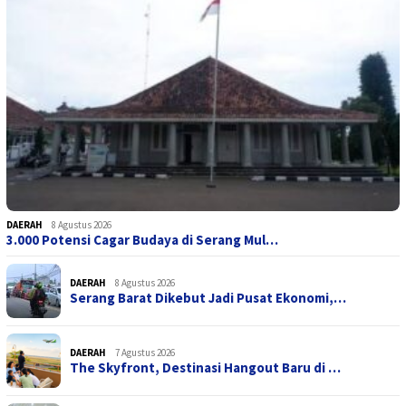
DAERAH
8 Agustus 2026
3.000 Potensi Cagar Budaya di Serang Mul…
DAERAH
8 Agustus 2026
Serang Barat Dikebut Jadi Pusat Ekonomi,…
DAERAH
7 Agustus 2026
The Skyfront, Destinasi Hangout Baru di …