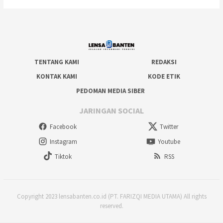
TENTANG KAMI
REDAKSI
KONTAK KAMI
KODE ETIK
PEDOMAN MEDIA SIBER
JARINGAN SOCIAL
Facebook
Twitter
Instagram
Youtube
Tiktok
RSS
Copyright 2023 lensabanten.co.id (PT. FARIZQI MEDIA UTAMA) All rights
reserved.