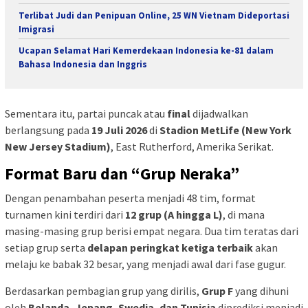
Terlibat Judi dan Penipuan Online, 25 WN Vietnam Dideportasi
Imigrasi
Ucapan Selamat Hari Kemerdekaan Indonesia ke-81 dalam
Bahasa Indonesia dan Inggris
Sementara itu, partai puncak atau
final
dijadwalkan
berlangsung pada
19 Juli 2026
di
Stadion MetLife (New York
New Jersey Stadium)
, East Rutherford, Amerika Serikat.
Format Baru dan “Grup Neraka”
Dengan penambahan peserta menjadi 48 tim, format
turnamen kini terdiri dari
12 grup (A hingga L)
, di mana
masing-masing grup berisi empat negara. Dua tim teratas dari
setiap grup serta
delapan peringkat ketiga terbaik
akan
melaju ke babak 32 besar, yang menjadi awal dari fase gugur.
Berdasarkan pembagian grup yang dirilis,
Grup F
yang dihuni
oleh
Belanda, Jepang, Swedia, dan Tunisia
diprediksi menjadi