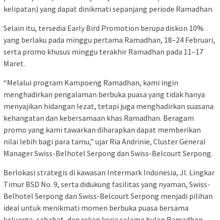
kelipatan) yang dapat dinikmati sepanjang periode Ramadhan.
Selain itu, tersedia Early Bird Promotion berupa diskon 10%
yang berlaku pada minggu pertama Ramadhan, 18–24 Februari,
serta promo khusus minggu terakhir Ramadhan pada 11–17
Maret.
“Melalui program Kampoeng Ramadhan, kami ingin
menghadirkan pengalaman berbuka puasa yang tidak hanya
menyajikan hidangan lezat, tetapi juga menghadirkan suasana
kehangatan dan kebersamaan khas Ramadhan. Beragam
promo yang kami tawarkan diharapkan dapat memberikan
nilai lebih bagi para tamu,” ujar Ria Andrinie, Cluster General
Manager Swiss-Belhotel Serpong dan Swiss-Belcourt Serpong.
Berlokasi strategis di kawasan Intermark Indonesia, Jl. Lingkar
Timur BSD No. 9, serta didukung fasilitas yang nyaman, Swiss-
Belhotel Serpong dan Swiss-Belcourt Serpong menjadi pilihan
ideal untuk menikmati momen berbuka puasa bersama
keluarga, sahabat, dan rekan kerja selama bulan Ramadhan.