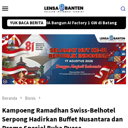
Loncat
Menu
ke
Mobile
konten
 dan NVIDIA Bangun AI Factory 1 GW di Batang
YUK BACA BERITA
Turnamen 
Beranda
Bisnis
Kampoeng Ramadhan Swiss-Belhotel
Serpong Hadirkan Buffet Nusantara dan
Promo Spesial Buka Puasa