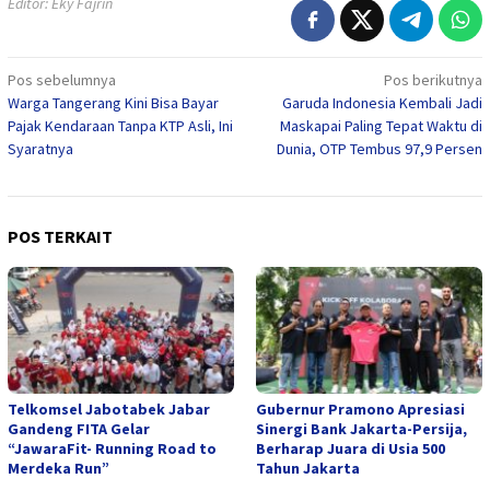
Editor: Eky Fajrin
Navigasi
Pos sebelumnya
Pos berikutnya
Warga Tangerang Kini Bisa Bayar
Garuda Indonesia Kembali Jadi
pos
Pajak Kendaraan Tanpa KTP Asli, Ini
Maskapai Paling Tepat Waktu di
Syaratnya
Dunia, OTP Tembus 97,9 Persen
POS TERKAIT
Telkomsel Jabotabek Jabar
Gubernur Pramono Apresiasi
Gandeng FITA Gelar
Sinergi Bank Jakarta-Persija,
“JawaraFit- Running Road to
Berharap Juara di Usia 500
Merdeka Run”
Tahun Jakarta