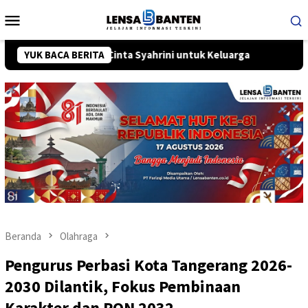
Loncat
Menu
ke
Mobile
konten
Surat Cinta Syahrini untuk Keluarga
YUK BACA BERITA
Bukan Sekadar Klak
Beranda
Olahraga
Pengurus Perbasi Kota Tangerang 2026-
2030 Dilantik, Fokus Pembinaan
Karakter dan PON 2032