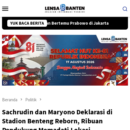
Loncat
Menu
ke
Mobile
konten
Dijadwalkan Bertemu Prabowo di Jakarta
YUK BACA BERITA
Lansia Asal Bo
Beranda
Politik
Sachrudin dan Maryono Deklarasi di
Stadion Benteng Reborn, Ribuan
Pendukung Memadati Lokasi