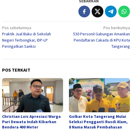
SEBARKAN
Navigasi
Pos sebelumnya
Pos berikutnya
Praktik Jual Buku di Sekolah
530 Personil Gabungan Amankan
pos
Negeri Terbongkar, IDP-LP
Pendaftaran Cakada di KPU Kota
Peringatkan Sanksi
Tangerang
POS TERKAIT
Christian Lois Apresiasi Warga
Golkar Kota Tangerang Mulai
Puri Dewata Indah Kibarkan
Seleksi Pengganti Rusdi Alam,
Bendera 400 Meter
8 Nama Masuk Pembahasan