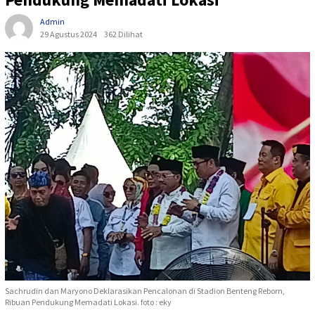
Admin
29 Agustus 2024
362 Dilihat
Sachrudin dan Maryono Deklarasikan Pencalonan di Stadion Benteng Reborn,
Ribuan Pendukung Memadati Lokasi. foto : eky