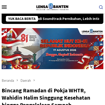
Loncat
Menu
ke
Mobile
konten
Say Yes” Jadi Soundtrack Pernikahan, Lebih Intim dan Personal
YUK BACA BERITA
Beranda
Daerah
Bincang Ramadan di Pokja WHTR,
Wahidin Halim Singgung Kesehatan
hingga Pengelolaan Sampah