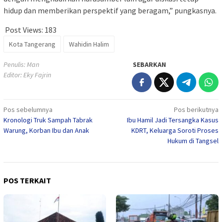
hidup dan memberikan perspektif yang beragam,” pungkasnya.
Post Views:
183
Kota Tangerang
Wahidin Halim
Penulis: Man
SEBARKAN
Editor: Eky Fajrin
Navigasi
Pos sebelumnya
Pos berikutnya
Kronologi Truk Sampah Tabrak
Ibu Hamil Jadi Tersangka Kasus
pos
Warung, Korban Ibu dan Anak
KDRT, Keluarga Soroti Proses
Hukum di Tangsel
POS TERKAIT