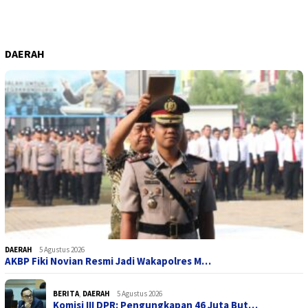
DAERAH
DAERAH
5 Agustus 2026
AKBP Fiki Novian Resmi Jadi Wakapolres M…
BERITA
,
DAERAH
5 Agustus 2026
Komisi III DPR: Pengungkapan 46 Juta But…