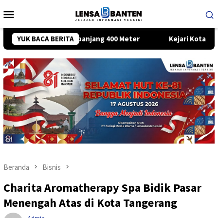
Loncat
Menu
ke
Mobile
konten
h Putih Sepanjang 400 Meter
YUK BACA BERITA
Kejari Kota Tangerang Tetap
Beranda
Bisnis
Charita Aromatherapy Spa Bidik Pasar
Menengah Atas di Kota Tangerang
Admin