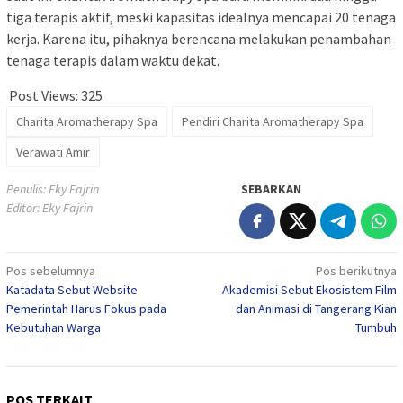
tiga terapis aktif, meski kapasitas idealnya mencapai 20 tenaga
kerja. Karena itu, pihaknya berencana melakukan penambahan
tenaga terapis dalam waktu dekat.
Post Views:
325
Charita Aromatherapy Spa
Pendiri Charita Aromatherapy Spa
Verawati Amir
Penulis: Eky Fajrin
SEBARKAN
Editor: Eky Fajrin
Navigasi
Pos sebelumnya
Pos berikutnya
Katadata Sebut Website
Akademisi Sebut Ekosistem Film
pos
Pemerintah Harus Fokus pada
dan Animasi di Tangerang Kian
Kebutuhan Warga
Tumbuh
POS TERKAIT