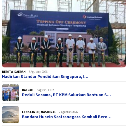
BERITA
,
DAERAH
7 Agustus 2026
Hadirkan Standar Pendidikan Singapura, I…
DAERAH
7 Agustus 2026
Peduli Sesama, PT KPM Salurkan Bantuan S…
LENSA INFO
,
NASIONAL
7 Agustus 2026
Bandara Husein Sastranegara Kembali Bero…