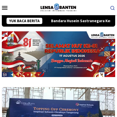
Loncat
Menu
ke
Mobile
konten
arga
YUK BACA BERITA
Bandara Husein Sastranegara Kembali Beroperasi, 