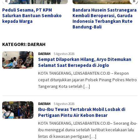
«
»
Peduli Sesama, PT KPM
Bandara Husein Sastranegara
Salurkan Bantuan Sembako
Kembali Beroperasi, Garuda
kepada Warga
Indonesia Terbangkan Rute
Bandung-Bali
KATEGORI:
DAERAH
DAERAH
admin
5 Agustus 2026
Sempat Dilaporkan Hilang, Aryo Ditemukan
Selamat Saat Bersepeda di Joglo
KOTA TANGERANG, LENSABANTEN.CO.ID – Respon
cepat ditunjukkan jajaran Polsek Pinang Polres Metro
Tangerang Kota setelah […]
DAERAH
admin
5 Agustus 2026
Ibu-Ibu Tewas Tertabrak Mobil Losbak di
Pertigaan Pintu Air Kebon Besar
KOTA TANGERANG, LENSABANTEN.CO.ID– Seorang ibu-
ibu meninggal dunia setelah terlibat kecelakaan lalu
lintas di kawasan pertigaan […]