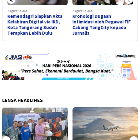
7 Agustus 2026
7 Agustus 2026
6
Kemendagri Siapkan Akta
Kronologi Dugaan
A
o
Kelahiran Digital via IKD,
Intimidasi oleh Pegawai FIF
P
Kota Tangerang Sudah
Cabang TangCity kepada
T
Terapkan Lebih Dulu
Jurnalis
D
LENSA HEADLINES