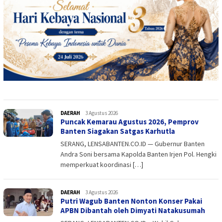
DAERAH
admin
3 Agustus 2026
Puncak Kemarau Agustus 2026, Pemprov
Banten Siagakan Satgas Karhutla
SERANG, LENSABANTEN.CO.ID — Gubernur Banten
Andra Soni bersama Kapolda Banten Irjen Pol. Hengki
memperkuat koordinasi […]
DAERAH
admin
3 Agustus 2026
Putri Wagub Banten Nonton Konser Pakai
APBN Dibantah oleh Dimyati Natakusumah