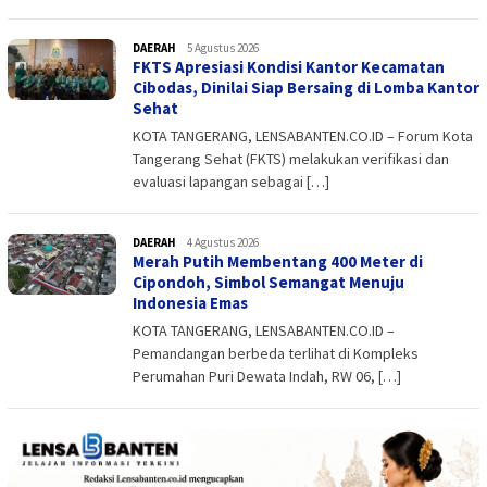
DAERAH
admin
5 Agustus 2026
FKTS Apresiasi Kondisi Kantor Kecamatan
Cibodas, Dinilai Siap Bersaing di Lomba Kantor
Sehat
KOTA TANGERANG, LENSABANTEN.CO.ID – Forum Kota
Tangerang Sehat (FKTS) melakukan verifikasi dan
evaluasi lapangan sebagai […]
DAERAH
admin
4 Agustus 2026
Merah Putih Membentang 400 Meter di
Cipondoh, Simbol Semangat Menuju
Indonesia Emas
KOTA TANGERANG, LENSABANTEN.CO.ID –
Pemandangan berbeda terlihat di Kompleks
Perumahan Puri Dewata Indah, RW 06, […]