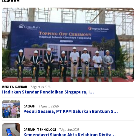
DAERAH
BERITA
,
DAERAH
7 Agustus 2026
Hadirkan Standar Pendidikan Singapura, I…
DAERAH
7 Agustus 2026
Peduli Sesama, PT KPM Salurkan Bantuan S…
DAERAH
,
TEKNOLOGI
7 Agustus 2026
Kemendagri Siapkan Akta Kelahiran Digita…