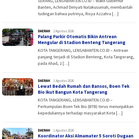
SERANG, LENSABANTEN.CO.ID – Wakil Gubernur
Banten, Achmad Dimyati Natakusumah, membantah
tudingan bahwa putrinya, Risya Azzahra […]
DAERAH
admin
2 Agustus 2026
Palang Parkir Otomatis Bikin Antrean
Mengular di Stadion Benteng Tangerang
KOTA TANGERANG, LENSABANTEN.CO.ID – Antrean
panjang terjadi di Stadion Benteng, Kota Tangerang,
pada Ahad, 2 […]
DAERAH
admin
1 Agustus 2026
Lewat Bedah Rumah dan Bansos, Boen Tek
Bio Ikut Bangun Kota Tangerang
KOTA TANGERANG, LENSABANTEN.CO.ID –
Perkumpulan Boen Tek Bio (BTB) terus menunjukkan
kepeduliannya terhadap masyarakat Kota […]
DAERAH
admin
1 Agustus 2026
Koordinator Aksi Almamater 5 Soroti Dugaan