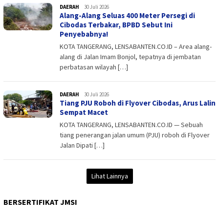
DAERAH
admin
30 Juli 2026
Alang-Alang Seluas 400 Meter Persegi di
Cibodas Terbakar, BPBD Sebut Ini
Penyebabnya!
KOTA TANGERANG, LENSABANTEN.CO.ID – Area alang-
alang di Jalan Imam Bonjol, tepatnya di jembatan
perbatasan wilayah […]
DAERAH
admin
30 Juli 2026
Tiang PJU Roboh di Flyover Cibodas, Arus Lalin
Sempat Macet
KOTA TANGERANG, LENSABANTEN.CO.ID — Sebuah
tiang penerangan jalan umum (PJU) roboh di Flyover
Jalan Dipati […]
Lihat Lainnya
BERSERTIFIKAT JMSI