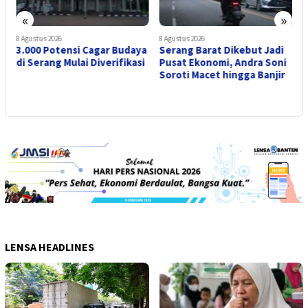
«
»
8 Agustus 2026
8 Agustus 2026
7
3.000 Potensi Cagar Budaya
Serang Barat Dikebut Jadi
T
di Serang Mulai Diverifikasi
Pusat Ekonomi, Andra Soni
H
Soroti Macet hingga Banjir
y
P
LENSA HEADLINES