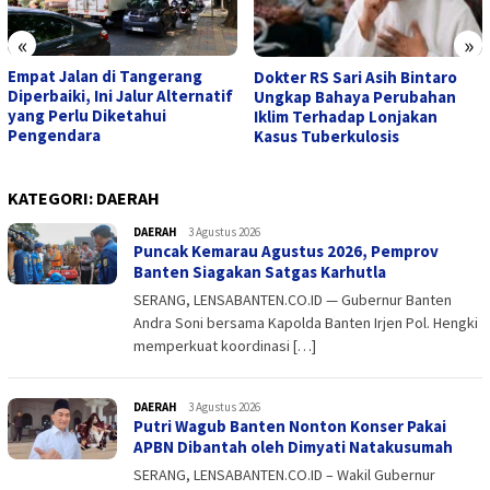
«
»
Empat Jalan di Tangerang
Dokter RS Sari Asih Bintaro
Diperbaiki, Ini Jalur Alternatif
Ungkap Bahaya Perubahan
yang Perlu Diketahui
Iklim Terhadap Lonjakan
Pengendara
Kasus Tuberkulosis
KATEGORI:
DAERAH
DAERAH
admin
3 Agustus 2026
Puncak Kemarau Agustus 2026, Pemprov
Banten Siagakan Satgas Karhutla
SERANG, LENSABANTEN.CO.ID — Gubernur Banten
Andra Soni bersama Kapolda Banten Irjen Pol. Hengki
memperkuat koordinasi […]
DAERAH
admin
3 Agustus 2026
Putri Wagub Banten Nonton Konser Pakai
APBN Dibantah oleh Dimyati Natakusumah
SERANG, LENSABANTEN.CO.ID – Wakil Gubernur