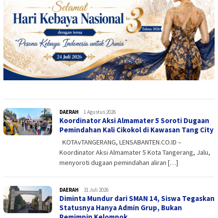
DAERAH
admin
1 Agustus 2026
Koordinator Aksi Almamater 5 Soroti Dugaan
Pemindahan Kali Cikokol di Kawasan Tang City
KOTAvTANGERANG, LENSABANTEN.CO.ID –
Koordinator Aksi Almamater 5 Kota Tangerang, Jalu,
menyoroti dugaan pemindahan aliran […]
DAERAH
admin
31 Juli 2026
Diminta Mundur dari SMAN 14, Siswa Tegaskan
Statusnya Hanya Admin Grup, Bukan
Pemimpin Kelompok