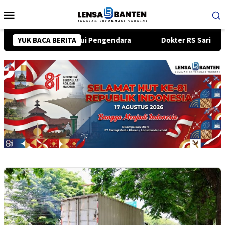
Loncat
Menu
ke
Mobile
konten
u Diketahui Pengendara
YUK BACA BERITA
Dokter RS Sari Asih Bintaro Ungk