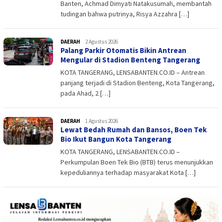
Banten, Achmad Dimyati Natakusumah, membantah
tudingan bahwa putrinya, Risya Azzahra […]
DAERAH
admin
2 Agustus 2026
Palang Parkir Otomatis Bikin Antrean
Mengular di Stadion Benteng Tangerang
KOTA TANGERANG, LENSABANTEN.CO.ID – Antrean
panjang terjadi di Stadion Benteng, Kota Tangerang,
pada Ahad, 2 […]
DAERAH
admin
1 Agustus 2026
Lewat Bedah Rumah dan Bansos, Boen Tek
Bio Ikut Bangun Kota Tangerang
KOTA TANGERANG, LENSABANTEN.CO.ID –
Perkumpulan Boen Tek Bio (BTB) terus menunjukkan
kepeduliannya terhadap masyarakat Kota […]