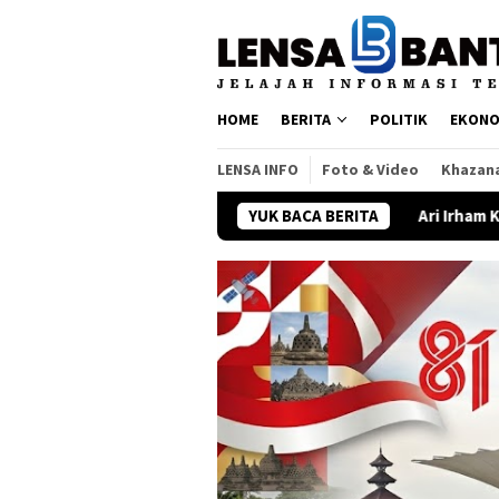
Loncat
ke
konten
HOME
BERITA
POLITIK
EKONO
LENSA INFO
Foto & Video
Khazan
YUK BACA BERITA
Ari Irham Kembali ke Sinetron S