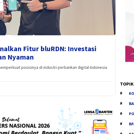
alkan Fitur bluRDN: Investasi
dan Nyaman
emperkuat posisinya di industri perbankan digital Indonesia
TOPIK
KO
BA
PO
BP