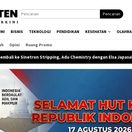
Pencarian
MI
BISNIS
TEKNOLOGI
PENDIDIKAN
KESEHATAN
OLAHRA
ah
Opini
Ruang Promo
tripping, Adu Chemistry dengan Elsa Japasal di “Ternyata Ini Cin