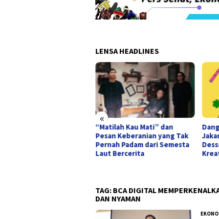
LENSA HEADLINES
«
“Matilah Kau Mati” dan
Dang
 Irham Kembali ke
Pesan Keberanian yang Tak
Jaka
etron Stripping, Adu
Pernah Padam dari Semesta
Dess
mistry dengan Elsa
Laut Bercerita
Krea
asal di “Ternyata Ini
ta”
TAG:
BCA DIGITAL MEMPERKENALKA
DAN NYAMAN
EKONO