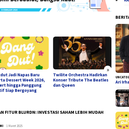
KA
BERIT
»
dut Jadi Napas Baru
Twilite Orchestra Hadirkan
Terlib
UNCATE
rta Dessert Week 2026,
Konser Tribute The Beatles
Online
Ari Ir
ert hingga Panggung
dan Queen
Didepo
tif Siap Bergoyang
N FITUR BLURDN: INVESTASI SAHAM LEBIH MUDAH
MI
admin
1 Maret 2025