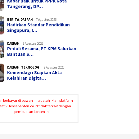
Kabar Baik untuk PPPK Kota
Tangerang, DP…
BERITA
,
DAERAH
7 Agustus 2026
Hadirkan Standar Pendidikan
Singapura, I…
DAERAH
7 Agustus 2026
Peduli Sesama, PT KPM Salurkan
Bantuan S…
DAERAH
,
TEKNOLOGI
7 Agustus 2026
Kemendagri Siapkan Akta
Kelahiran Digita…
n berbayar di bawah ini adalah iklan platform
eativ, lensabanten.co.id tidak terkait dengan
pembuatan konten ini