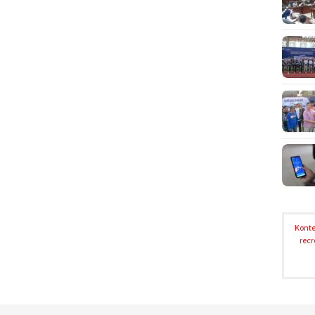
Konte
recr