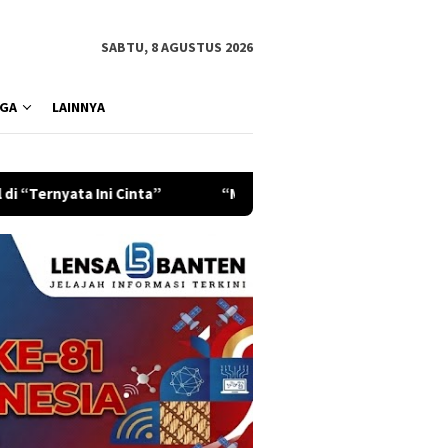
SABTU, 8 AGUSTUS 2026
GA
LAINNYA
ta”
“Matilah Kau Mati” dan Pesan Keberanian yang Tak P