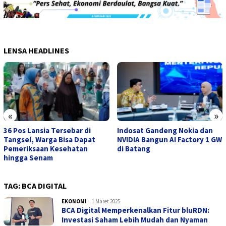
LENSA HEADLINES
«
»
Indosat Gandeng Nokia dan
Turnamen Badminton Antar-
NVIDIA Bangun AI Factory 1 GW
Kelurahan Cipondoh Berakhir,
di Batang
Kelurahan Cipondoh Raih
Juara Pertama
TAG:
BCA DIGITAL
EKONOMI
admin
1 Maret 2025
BCA Digital Memperkenalkan Fitur bluRDN:
Investasi Saham Lebih Mudah dan Nyaman