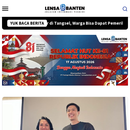
Loncat
Menu
ke
Mobile
konten
ansia Tersebar di Tangsel, Warga Bisa Dapat Pemeriksaan Keseha
YUK BACA BERITA