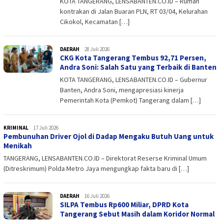
KOTA TANGERANG, LENSABANTEN.CO.ID – Rumah
kontrakan di Jalan Buaran PLN, RT 03/04, Kelurahan
Cikokol, Kecamatan […]
DAERAH
admin
28 Juli 2026
CKG Kota Tangerang Tembus 92,71 Persen,
Andra Soni: Salah Satu yang Terbaik di Banten
KOTA TANGERANG, LENSABANTEN.CO.ID – Gubernur
Banten, Andra Soni, mengapresiasi kinerja
Pemerintah Kota (Pemkot) Tangerang dalam […]
KRIMINAL
admin
17 Juli 2026
Pembunuhan Driver Ojol di Dadap Mengaku Butuh Uang untuk
Menikah
TANGERANG, LENSABANTEN.CO.ID – Direktorat Reserse Kriminal Umum
(Ditreskrimum) Polda Metro Jaya mengungkap fakta baru di […]
DAERAH
admin
16 Juli 2026
SILPA Tembus Rp600 Miliar, DPRD Kota
Tangerang Sebut Masih dalam Koridor Normal