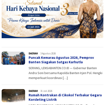
DAERAH
admin
3 Agustus 2026
Puncak Kemarau Agustus 2026, Pemprov
Banten Siagakan Satgas Karhutla
SERANG, LENSABANTEN.CO.ID — Gubernur Banten
Andra Soni bersama Kapolda Banten Irjen Pol. Hengki
memperkuat koordinasi […]
DAERAH
admin
31 Juli 2026
Rumah Kontrakan di Cikokol Terbakar Gegara
Korsleting Listrik