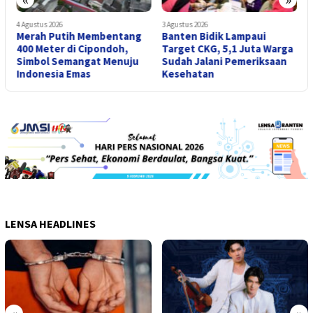
4 Agustus 2026
3 Agustus 2026
3
Merah Putih Membentang
Banten Bidik Lampaui
P
,
400 Meter di Cipondoh,
Target CKG, 5,1 Juta Warga
2
Simbol Semangat Menuju
Sudah Jalani Pemeriksaan
S
Indonesia Emas
Kesehatan
LENSA HEADLINES