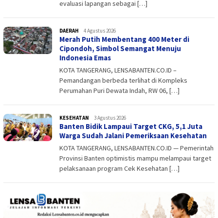
evaluasi lapangan sebagai […]
DAERAH
admin
4 Agustus 2026
Merah Putih Membentang 400 Meter di
Cipondoh, Simbol Semangat Menuju
Indonesia Emas
KOTA TANGERANG, LENSABANTEN.CO.ID –
Pemandangan berbeda terlihat di Kompleks
Perumahan Puri Dewata Indah, RW 06, […]
KESEHATAN
admin
3 Agustus 2026
Banten Bidik Lampaui Target CKG, 5,1 Juta
Warga Sudah Jalani Pemeriksaan Kesehatan
KOTA TANGERANG, LENSABANTEN.CO.ID — Pemerintah
Provinsi Banten optimistis mampu melampaui target
pelaksanaan program Cek Kesehatan […]