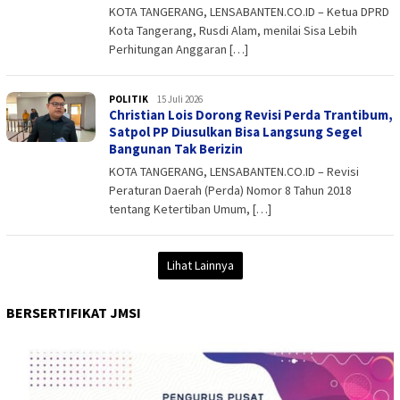
KOTA TANGERANG, LENSABANTEN.CO.ID – Ketua DPRD
Kota Tangerang, Rusdi Alam, menilai Sisa Lebih
Perhitungan Anggaran […]
POLITIK
admin
15 Juli 2026
Christian Lois Dorong Revisi Perda Trantibum,
Satpol PP Diusulkan Bisa Langsung Segel
Bangunan Tak Berizin
KOTA TANGERANG, LENSABANTEN.CO.ID – Revisi
Peraturan Daerah (Perda) Nomor 8 Tahun 2018
tentang Ketertiban Umum, […]
Lihat Lainnya
BERSERTIFIKAT JMSI