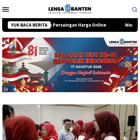
Loncat
Menu
ke
Mobile
konten
Modal dan Persaingan Harga Online
YUK BACA BERITA
Warga Kalideras Jua