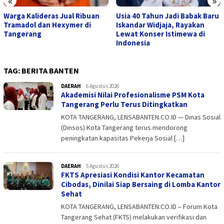
«
»
Warga Kalideras Jual Ribuan
Usia 40 Tahun Jadi Babak Baru
Tramadol dan Hexymer di
Iskandar Widjaja, Rayakan
Tangerang
Lewat Konser Istimewa di
Indonesia
TAG:
BERITA BANTEN
DAERAH
admin
6 Agustus 2026
Akademisi Nilai Profesionalisme PSM Kota
Tangerang Perlu Terus Ditingkatkan
KOTA TANGERANG, LENSABANTEN.CO.ID — Dinas Sosial
(Dinsos) Kota Tangerang terus mendorong
peningkatan kapasitas Pekerja Sosial […]
DAERAH
admin
5 Agustus 2026
FKTS Apresiasi Kondisi Kantor Kecamatan
Cibodas, Dinilai Siap Bersaing di Lomba Kantor
Sehat
KOTA TANGERANG, LENSABANTEN.CO.ID – Forum Kota
Tangerang Sehat (FKTS) melakukan verifikasi dan