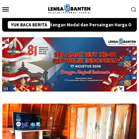
Loncat
Menu
ke
Mobile
konten
 Hadapi Tantangan Modal dan Persaingan Harga Online
YUK BACA BERITA