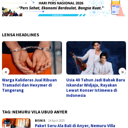
LENSA HEADLINES
«
»
Warga Kalideras Jual Ribuan
Usia 40 Tahun Jadi Babak Baru
Tramadol dan Hexymer di
Iskandar Widjaja, Rayakan
Tangerang
Lewat Konser Istimewa di
Indonesia
TAG:
NEMURU VILA UBUD ANYER
BISNIS
admin
14 April 2025
Paket Seru Ala Bali di Anyer, Nemuru Villa