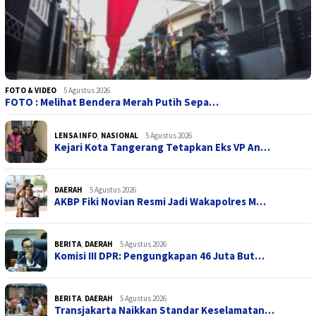
FOTO & VIDEO
5 Agustus 2026
FOTO : Melihat Bendera Merah Putih Sepa…
LENSA INFO
,
NASIONAL
5 Agustus 2026
Kejari Kota Tangerang Tetapkan Eks VP An…
DAERAH
5 Agustus 2026
AKBP Fiki Novian Resmi Jadi Wakapolres M…
BERITA
,
DAERAH
5 Agustus 2026
Komisi III DPR: Pengungkapan 46 Juta But…
BERITA
,
DAERAH
5 Agustus 2026
Transjakarta Naikkan Standar Keselamatan…