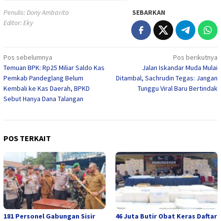
Penulis: Dony Ambarita
SEBARKAN
Editor: Eky
Navigasi
Pos sebelumnya
Pos berikutnya
Temuan BPK: Rp25 Miliar Saldo Kas
Jalan Iskandar Muda Mulai
pos
Pemkab Pandeglang Belum
Ditambal, Sachrudin Tegas: Jangan
Kembali ke Kas Daerah, BPKD
Tunggu Viral Baru Bertindak
Sebut Hanya Dana Talangan
POS TERKAIT
181 Personel Gabungan Sisir
46 Juta Butir Obat Keras Daftar