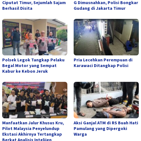
Ciputat Timur, Sejumlah Sajam
G Dimusnahkan, Polisi Bongkar
Berhasil Disita
Gudang di Jakarta Timur
Polsek Legok Tangkap Pelaku
Pria Lecehkan Perempuan di
Begal Motor yang Sempat
Karawaci Ditangkap Polisi
Kabur ke Kebon Jeruk
Manfaatkan Jalur Khusus Kru,
Aksi Ganjal ATM di RS Buah Hati
Pilot Malaysia Penyelundup
Pamulang yang Dipergoki
Ekstasi Akhirnya Tertangkap
Warga
Berkat Analisis Intelijen