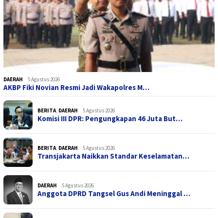
DAERAH
5 Agustus 2026
AKBP Fiki Novian Resmi Jadi Wakapolres M…
BERITA
,
DAERAH
5 Agustus 2026
Komisi III DPR: Pengungkapan 46 Juta But…
BERITA
,
DAERAH
5 Agustus 2026
Transjakarta Naikkan Standar Keselamatan…
DAERAH
5 Agustus 2026
Anggota DPRD Tangsel Gus Andi Meninggal …