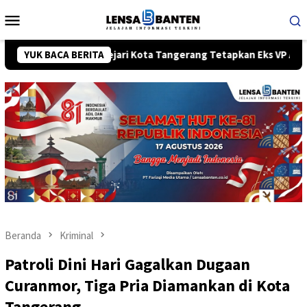
Loncat
Menu
ke
Mobile
konten
YUK BACA BERITA
Kejari Kota Tangerang Tetapkan Eks VP Angkasa Pura Karg
Beranda
Kriminal
Patroli Dini Hari Gagalkan Dugaan
Curanmor, Tiga Pria Diamankan di Kota
Tangerang