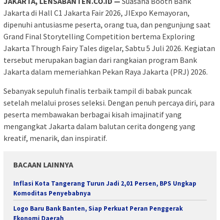
JAKARTA, LENSABANTEN.CO.ID —
Suasana Booth Bank
Jakarta di Hall C1 Jakarta Fair 2026, JIExpo Kemayoran,
dipenuhi antusiasme peserta, orang tua, dan pengunjung saat
Grand Final Storytelling Competition bertema Exploring
Jakarta Through Fairy Tales digelar, Sabtu 5 Juli 2026. Kegiatan
tersebut merupakan bagian dari rangkaian program Bank
Jakarta dalam memeriahkan Pekan Raya Jakarta (PRJ) 2026.
Sebanyak sepuluh finalis terbaik tampil di babak puncak
setelah melalui proses seleksi. Dengan penuh percaya diri, para
peserta membawakan berbagai kisah imajinatif yang
mengangkat Jakarta dalam balutan cerita dongeng yang
kreatif, menarik, dan inspiratif.
BACAAN LAINNYA
Inflasi Kota Tangerang Turun Jadi 2,01 Persen, BPS Ungkap
Komoditas Penyebabnya
Logo Baru Bank Banten, Siap Perkuat Peran Penggerak
Ekonomi Daerah