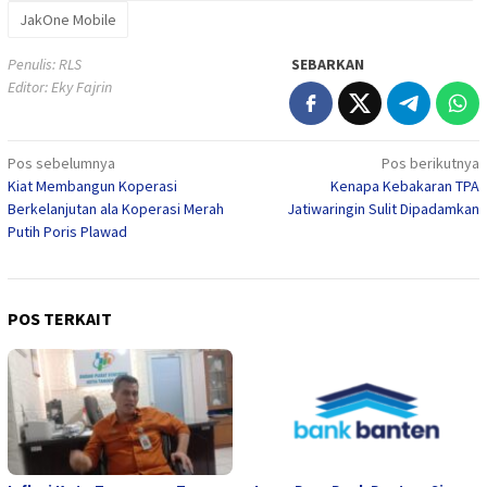
JakOne Mobile
Penulis: RLS
SEBARKAN
Editor: Eky Fajrin
Navigasi
Pos sebelumnya
Pos berikutnya
Kiat Membangun Koperasi
Kenapa Kebakaran TPA
pos
Berkelanjutan ala Koperasi Merah
Jatiwaringin Sulit Dipadamkan
Putih Poris Plawad
POS TERKAIT