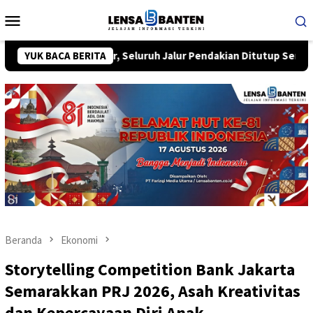
Loncat
Menu
ke
Mobile
konten
 Terbakar, Seluruh Jalur Pendakian Ditutup Sementara
YUK BACA BERITA
Beranda
Ekonomi
Storytelling Competition Bank Jakarta
Semarakkan PRJ 2026, Asah Kreativitas
dan Kepercayaan Diri Anak