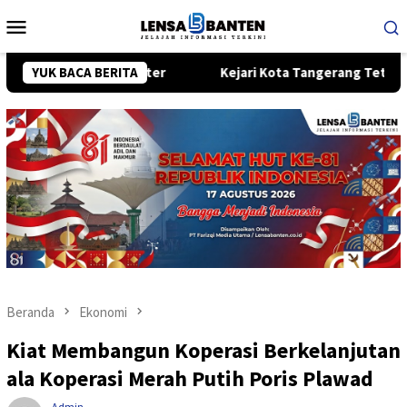
Loncat
Menu
ke
Mobile
konten
ng 400 Meter
YUK BACA BERITA
Kejari Kota Tangerang Tetapkan Eks VP Angk
Beranda
Ekonomi
Kiat Membangun Koperasi Berkelanjutan
ala Koperasi Merah Putih Poris Plawad
Admin