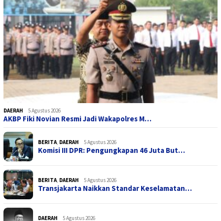
DAERAH
5 Agustus 2026
AKBP Fiki Novian Resmi Jadi Wakapolres M…
BERITA
,
DAERAH
5 Agustus 2026
Komisi III DPR: Pengungkapan 46 Juta But…
BERITA
,
DAERAH
5 Agustus 2026
Transjakarta Naikkan Standar Keselamatan…
DAERAH
5 Agustus 2026