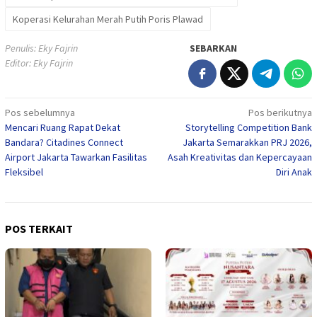
Koperasi Kelurahan Merah Putih Poris Plawad
Penulis: Eky Fajrin
SEBARKAN
Editor: Eky Fajrin
Navigasi
Pos sebelumnya
Pos berikutnya
Mencari Ruang Rapat Dekat
Storytelling Competition Bank
pos
Bandara? Citadines Connect
Jakarta Semarakkan PRJ 2026,
Airport Jakarta Tawarkan Fasilitas
Asah Kreativitas dan Kepercayaan
Fleksibel
Diri Anak
POS TERKAIT