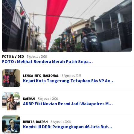
FOTO & VIDEO
5 Agustus 2026
FOTO : Melihat Bendera Merah Putih Sepa…
LENSA INFO
,
NASIONAL
5 Agustus 2026
Kejari Kota Tangerang Tetapkan Eks VP An…
DAERAH
5 Agustus 2026
AKBP Fiki Novian Resmi Jadi Wakapolres M…
BERITA
,
DAERAH
5 Agustus 2026
Komisi III DPR: Pengungkapan 46 Juta But…