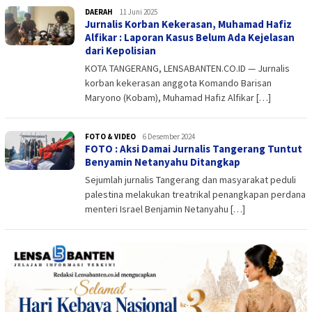
DAERAH
admin
11 Juni 2025
Jurnalis Korban Kekerasan, Muhamad Hafiz
Alfikar : Laporan Kasus Belum Ada Kejelasan
dari Kepolisian
KOTA TANGERANG, LENSABANTEN.CO.ID — Jurnalis
korban kekerasan anggota Komando Barisan
Maryono (Kobam), Muhamad Hafiz Alfikar […]
FOTO & VIDEO
Raharjo
6 Desember 2024
FOTO : Aksi Damai Jurnalis Tangerang Tuntut
Fajrin
Benyamin Netanyahu Ditangkap
Sejumlah jurnalis Tangerang dan masyarakat peduli
palestina melakukan treatrikal penangkapan perdana
menteri Israel Benjamin Netanyahu […]