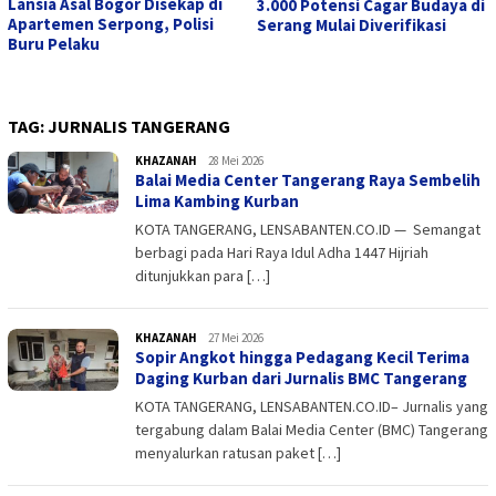
Lansia Asal Bogor Disekap di
3.000 Potensi Cagar Budaya di
Apartemen Serpong, Polisi
Serang Mulai Diverifikasi
Buru Pelaku
TAG:
JURNALIS TANGERANG
KHAZANAH
admin
28 Mei 2026
Balai Media Center Tangerang Raya Sembelih
Lima Kambing Kurban
KOTA TANGERANG, LENSABANTEN.CO.ID — Semangat
berbagi pada Hari Raya Idul Adha 1447 Hijriah
ditunjukkan para […]
KHAZANAH
admin
27 Mei 2026
Sopir Angkot hingga Pedagang Kecil Terima
Daging Kurban dari Jurnalis BMC Tangerang
KOTA TANGERANG, LENSABANTEN.CO.ID– Jurnalis yang
tergabung dalam Balai Media Center (BMC) Tangerang
menyalurkan ratusan paket […]