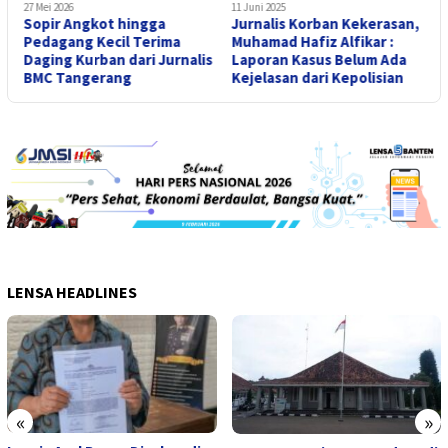
27 Mei 2026
11 Juni 2025
6
Sopir Angkot hingga
Jurnalis Korban Kekerasan,
F
Pedagang Kecil Terima
Muhamad Hafiz Alfikar :
Daging Kurban dari Jurnalis
Laporan Kasus Belum Ada
BMC Tangerang
Kejelasan dari Kepolisian
D
LENSA HEADLINES
«
»