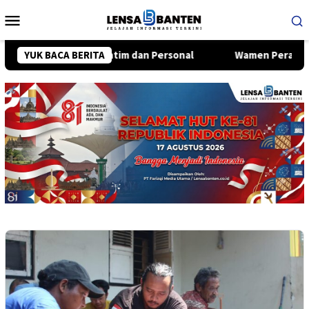
Loncat
Menu
ke
Mobile
konten
an, Lebih Intim dan Personal
YUK BACA BERITA
Wamen Perang AS Elbridge 