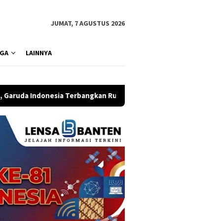
JUMAT, 7 AGUSTUS 2026
GA
LAINNYA
Terbangkan Rute Bandung-Bali
Kemendagri Siapkan Akta K