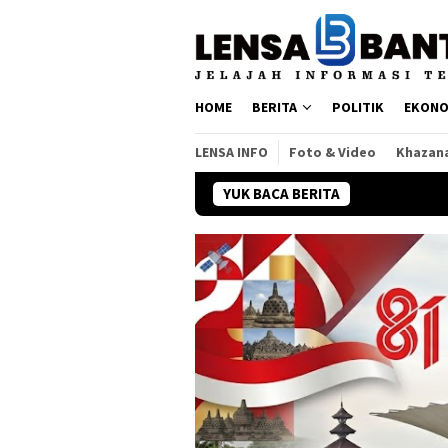
Loncat
ke
konten
HOME
BERITA
POLITIK
EKONO
LENSA INFO
Foto & Video
Khazan
YUK BACA BERITA
Banda