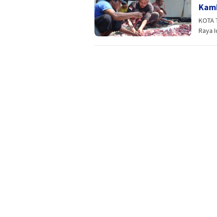
Kamb
KOTA 
Raya I