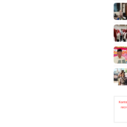
Konte
recr