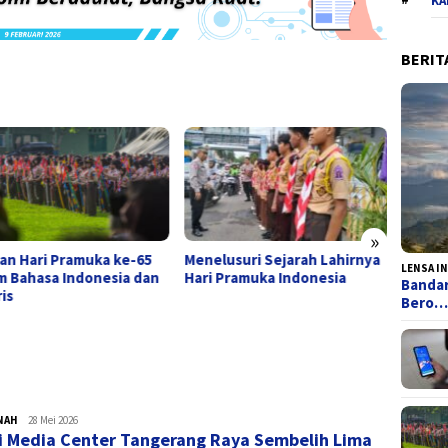
KA
BERIT
»
an Hari Pramuka ke-65
Menelusuri Sejarah Lahirnya
Traged
LENSA I
m Bahasa Indonesia dan
Hari Pramuka Indonesia
Desa L
Bandar
is
Berda
Bero
Milite
NAH
admin
28 Mei 2026
i Media Center Tangerang Raya Sembelih Lima