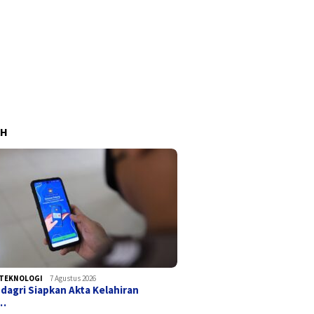
AH
TEKNOLOGI
7 Agustus 2026
agri Siapkan Akta Kelahiran
a…