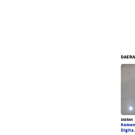
DAER
DAERAH
,
Kemend
Digit