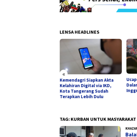
LENSA HEADLINES
«
Ucap
dara Husein
Kemendagri Siapkan Akta
Dala
tranegara Kembali
Kelahiran Digital via IKD,
Inggr
operasi, Garuda
Kota Tangerang Sudah
onesia Terbangkan Rute
Terapkan Lebih Dulu
dung-Bali
TAG:
KURBAN UNTUK MASYARAKAT
KHAZA
Bala