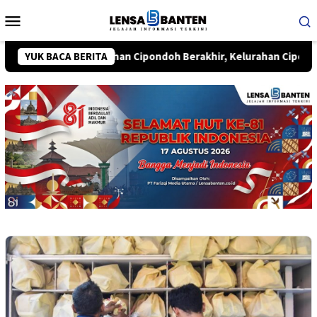
Loncat
Menu
ke
Mobile
konten
ntar-Kelurahan Cipondoh Berakhir, Kelurahan Cipondoh Raih Ju
YUK BACA BERITA