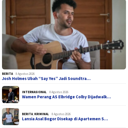
BERITA
8 Agustus 2026
Josh Holmes Ubah “Say Yes” Jadi Soundtra…
INTERNASIONAL
8 Agustus 2026
Wamen Perang AS Elbridge Colby Dijadwalk…
BERITA
,
KRIMINAL
8 Agustus 2026
Lansia Asal Bogor Disekap di Apartemen S…