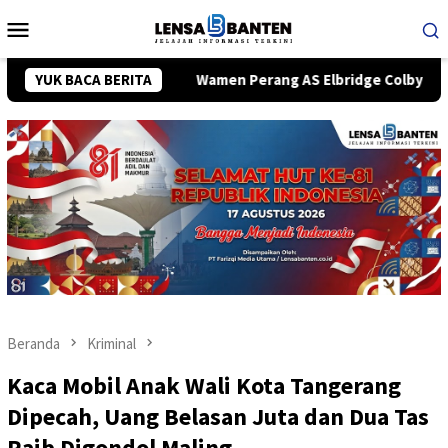
Loncat
Menu
ke
Mobile
konten
ersonal
YUK BACA BERITA
Wamen Perang AS Elbridge Colby Dijadwalkan Be
Beranda
Kriminal
Kaca Mobil Anak Wali Kota Tangerang
Dipecah, Uang Belasan Juta dan Dua Tas
Raib Digondol Maling