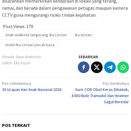
disarankan memarkirkan kendaraan di lokasi yang terang,
ramai, dan berada dalam pengawasan petugas maupun kamera
CCTV guna mengurangi risiko tindak kejahatan.
Post Views:
170
Anak walikota tangerang Ika Lestari
Ika lestari
mobil Ika Lestari pecah kaca
Penulis: Dony Ambarita
SEBARKAN
Editor: Eky Fajrin
Navigasi
Pos sebelumnya
Pos berikutnya
30 Ucapan Hari Anak Nasional 2026
Kurir COD Obat Keras Dibekuk,
pos
4.650 Butir Tramadol dan Heximer
Gagal Beredar
POS TERKAIT