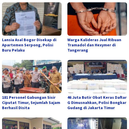
Lansia Asal Bogor Disekap di
Warga Kalideras Jual Ribuan
Apartemen Serpong, Polisi
Tramadol dan Hexymer di
Buru Pelaku
Tangerang
181 Personel Gabungan Sisir
46 Juta Butir Obat Keras Daftar
Ciputat Timur, Sejumlah Sajam
G Dimusnahkan, Polisi Bongkar
Berhasil Disita
Gudang di Jakarta Timur