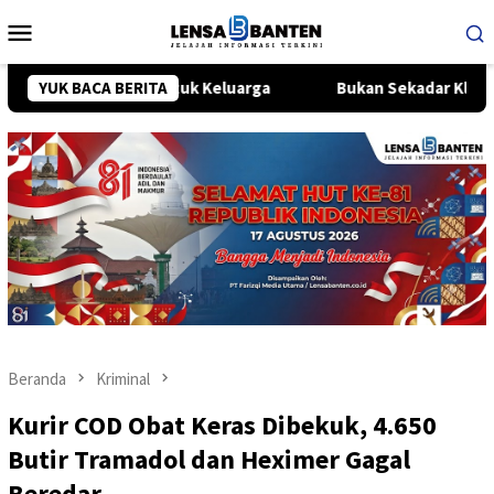
Loncat
Menu
ke
Mobile
konten
hrini untuk Keluarga
YUK BACA BERITA
Bukan Sekadar Klakson, “HONK!” NO
Beranda
Kriminal
Kurir COD Obat Keras Dibekuk, 4.650
Butir Tramadol dan Heximer Gagal
Beredar