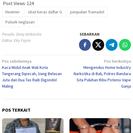
Post Views:
124
Heximer
obat keras daftar G
penjualan Tramadol
Polsek neglasari
Penulis: Dony Ambarita
SEBARKAN
Editor: Eky Fajrin
Navigasi
Pos sebelumnya
Pos berikutnya
Kaca Mobil Anak Wali Kota
Mengendus Home Industry
pos
Tangerang Dipecah, Uang Belasan
Narkotika di Bali, Polres Bandara
Juta dan Dua Tas Raib Digondol
Sita Puluhan Ribu Potensi Vape
Maling
Ganja
POS TERKAIT