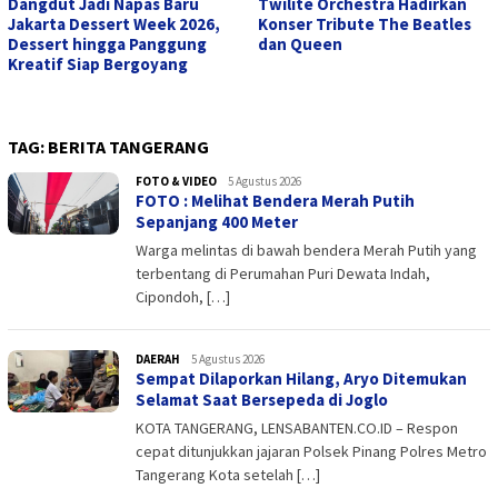
Dangdut Jadi Napas Baru
Twilite Orchestra Hadirkan
Jakarta Dessert Week 2026,
Konser Tribute The Beatles
Dessert hingga Panggung
dan Queen
Kreatif Siap Bergoyang
TAG:
BERITA TANGERANG
FOTO & VIDEO
admin
5 Agustus 2026
FOTO : Melihat Bendera Merah Putih
Sepanjang 400 Meter
Warga melintas di bawah bendera Merah Putih yang
terbentang di Perumahan Puri Dewata Indah,
Cipondoh, […]
DAERAH
admin
5 Agustus 2026
Sempat Dilaporkan Hilang, Aryo Ditemukan
Selamat Saat Bersepeda di Joglo
KOTA TANGERANG, LENSABANTEN.CO.ID – Respon
cepat ditunjukkan jajaran Polsek Pinang Polres Metro
Tangerang Kota setelah […]