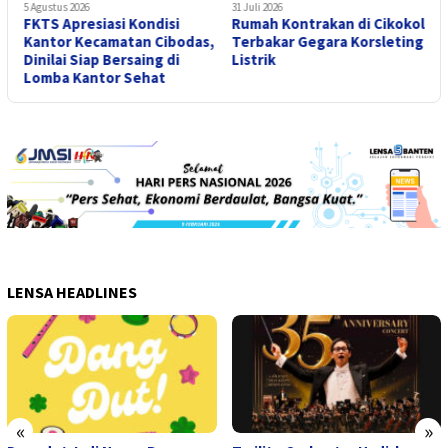
5 Agustus 2026
31 Juli 2026
2
FKTS Apresiasi Kondisi
Rumah Kontrakan di Cikokol
C
Kantor Kecamatan Cibodas,
Terbakar Gegara Korsleting
T
Dinilai Siap Bersaing di
Listrik
A
Lomba Kantor Sehat
T
LENSA HEADLINES
«
»