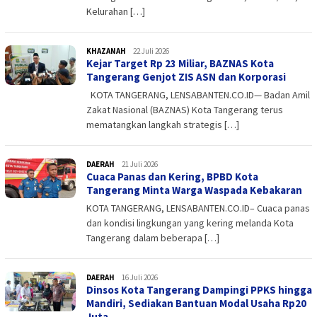
Kelurahan […]
KHAZANAH
admin
22 Juli 2026
Kejar Target Rp 23 Miliar, BAZNAS Kota
Tangerang Genjot ZIS ASN dan Korporasi
KOTA TANGERANG, LENSABANTEN.CO.ID— Badan Amil
Zakat Nasional (BAZNAS) Kota Tangerang terus
mematangkan langkah strategis […]
DAERAH
admin
21 Juli 2026
Cuaca Panas dan Kering, BPBD Kota
Tangerang Minta Warga Waspada Kebakaran
KOTA TANGERANG, LENSABANTEN.CO.ID– Cuaca panas
dan kondisi lingkungan yang kering melanda Kota
Tangerang dalam beberapa […]
DAERAH
admin
16 Juli 2026
Dinsos Kota Tangerang Dampingi PPKS hingga
Mandiri, Sediakan Bantuan Modal Usaha Rp20
Juta