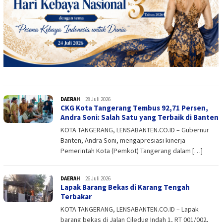
DAERAH
admin
28 Juli 2026
CKG Kota Tangerang Tembus 92,71 Persen,
Andra Soni: Salah Satu yang Terbaik di Banten
KOTA TANGERANG, LENSABANTEN.CO.ID – Gubernur
Banten, Andra Soni, mengapresiasi kinerja
Pemerintah Kota (Pemkot) Tangerang dalam […]
DAERAH
admin
26 Juli 2026
Lapak Barang Bekas di Karang Tengah
Terbakar
KOTA TANGERANG, LENSABANTEN.CO.ID – Lapak
barang bekas di Jalan Ciledug Indah 1, RT 001/002,