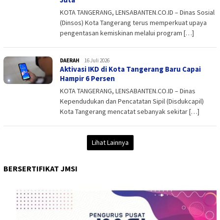
KOTA TANGERANG, LENSABANTEN.CO.ID – Dinas Sosial
(Dinsos) Kota Tangerang terus memperkuat upaya
pengentasan kemiskinan melalui program […]
DAERAH
admin
16 Juli 2026
Aktivasi IKD di Kota Tangerang Baru Capai
Hampir 6 Persen
KOTA TANGERANG, LENSABANTEN.CO.ID – Dinas
Kependudukan dan Pencatatan Sipil (Disdukcapil)
Kota Tangerang mencatat sebanyak sekitar […]
Lihat Lainnya
BERSERTIFIKAT JMSI