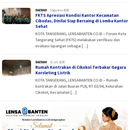
DAERAH
admin
5 Agustus 2026
FKTS Apresiasi Kondisi Kantor Kecamatan
Cibodas, Dinilai Siap Bersaing di Lomba Kantor
Sehat
KOTA TANGERANG, LENSABANTEN.CO.ID – Forum Kota
Tangerang Sehat (FKTS) melakukan verifikasi dan
evaluasi lapangan sebagai […]
DAERAH
admin
31 Juli 2026
Rumah Kontrakan di Cikokol Terbakar Gegara
Korsleting Listrik
KOTA TANGERANG, LENSABANTEN.CO.ID – Rumah
kontrakan di Jalan Buaran PLN, RT 03/04, Kelurahan
Cikokol, Kecamatan […]