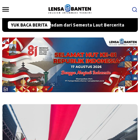
Loncat
Menu
ke
Mobile
konten
 Pernah Padam dari Semesta Laut Bercerita
YUK BACA BERITA
Dangdut Jadi