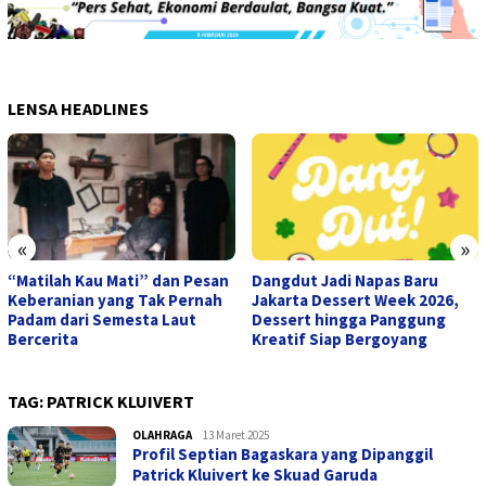
LENSA HEADLINES
«
»
“Matilah Kau Mati” dan Pesan
Dangdut Jadi Napas Baru
Keberanian yang Tak Pernah
Jakarta Dessert Week 2026,
Padam dari Semesta Laut
Dessert hingga Panggung
Bercerita
Kreatif Siap Bergoyang
TAG:
PATRICK KLUIVERT
OLAHRAGA
admin
13 Maret 2025
Profil Septian Bagaskara yang Dipanggil
Patrick Kluivert ke Skuad Garuda