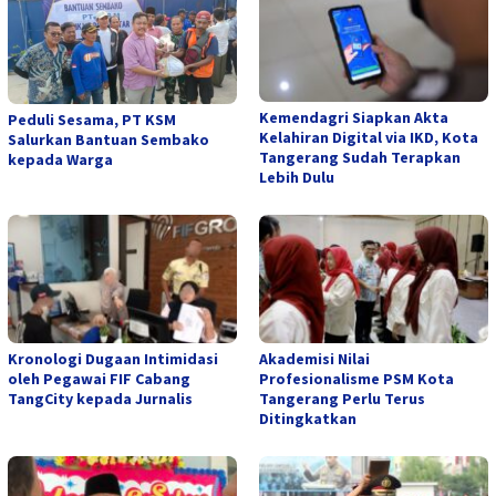
Kemendagri Siapkan Akta
Peduli Sesama, PT KSM
Kelahiran Digital via IKD, Kota
Salurkan Bantuan Sembako
Tangerang Sudah Terapkan
kepada Warga
Lebih Dulu
Kronologi Dugaan Intimidasi
Akademisi Nilai
oleh Pegawai FIF Cabang
Profesionalisme PSM Kota
TangCity kepada Jurnalis
Tangerang Perlu Terus
Ditingkatkan