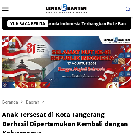
Loncat
Menu
ke
Mobile
konten
perasi, Garuda Indonesia Terbangkan Rute Bandung-Bali
YUK BACA BERITA
Beranda
Daerah
Anak Tersesat di Kota Tangerang
Berhasil Dipertemukan Kembali dengan
Keluarganya