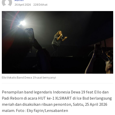
26 April 2026
228 Dilihat
Ello Vokalis Band Dewa 19 saat bernyanyi
Penampilan band legendaris Indonesia Dewa 19 feat Ello dan
Padi Reborn di acara HUT ke-1 XLSMART di Ice Bsd berlangsung
meriah dan disaksikan ribuan penonton, Sabtu, 25 April 2026
malam. Foto : Eky Fajrin/Lensabanten