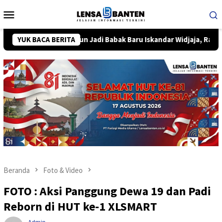
Loncat
Menu
ke
Mobile
konten
Usia 40 Tahun Jadi Babak Baru Iskandar Widjaja, Rayakan Lewat K
YUK BACA BERITA
Beranda
Foto & Video
FOTO : Aksi Panggung Dewa 19 dan Padi
Reborn di HUT ke-1 XLSMART
Admin