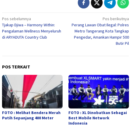
Navigasi
Pos sebelumnya
Pos berikutnya
Tjakap Djiwa – Harmony Within:
Perang Lawan Obat Ilegal: Polres
pos
Pengalaman Wellness Menyeluruh
Metro Tangerang Kota Tangkap
di ARYADUTA Country Club
Pengedar, Amankan Hampir 500
Butir Pil
POS TERKAIT
FOTO : Melihat Bendera Merah
FOTO : XL Dinobatkan Sebagai
Putih Sepanjang 400 Meter
Best Mobile Network
Indonesia