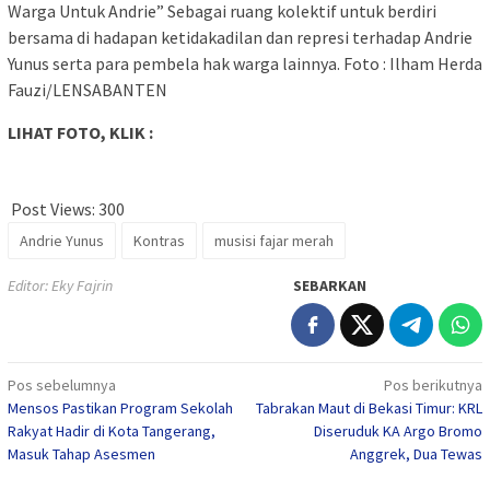
Warga Untuk Andrie” Sebagai ruang kolektif untuk berdiri
bersama di hadapan ketidakadilan dan represi terhadap Andrie
Yunus serta para pembela hak warga lainnya. Foto : Ilham Herda
Fauzi/LENSABANTEN
LIHAT FOTO, KLIK :
Post Views:
300
Andrie Yunus
Kontras
musisi fajar merah
Editor: Eky Fajrin
SEBARKAN
Navigasi
Pos sebelumnya
Pos berikutnya
Mensos Pastikan Program Sekolah
Tabrakan Maut di Bekasi Timur: KRL
pos
Rakyat Hadir di Kota Tangerang,
Diseruduk KA Argo Bromo
Masuk Tahap Asesmen
Anggrek, Dua Tewas