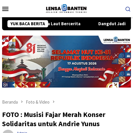
Loncat
Menu
ke
Mobile
konten
ari Semesta Laut Bercerita
YUK BACA BERITA
Dangdut Jadi Napas Baru Jak
Beranda
Foto & Video
FOTO : Musisi Fajar Merah Konser
Solidaritas untuk Andrie Yunus
Admin