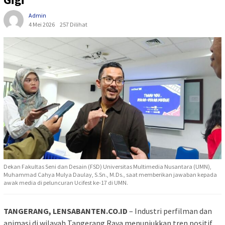
Admin
4 Mei 2026
257 Dilihat
Dekan Fakultas Seni dan Desain (FSD) Universitas Multimedia Nusantara (UMN),
Muhammad Cahya Mulya Daulay, S.Sn., M.Ds., saat memberikan jawaban kepada
awak media di peluncuran Ucifest ke-17 di UMN.
TANGERANG, LENSABANTEN.CO.ID
– Industri perfilman dan
animasi di wilayah Tangerang Raya menunjukkan tren positif