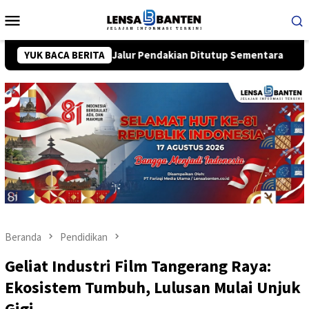
Loncat
Menu
ke
Mobile
konten
, Seluruh Jalur Pendakian Ditutup Sementara
YUK BACA BERITA
Josh Holm
Beranda
Pendidikan
Geliat Industri Film Tangerang Raya:
Ekosistem Tumbuh, Lulusan Mulai Unjuk
Gigi