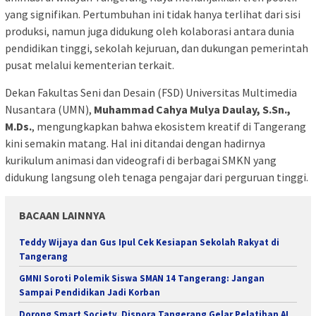
yang signifikan. Pertumbuhan ini tidak hanya terlihat dari sisi
produksi, namun juga didukung oleh kolaborasi antara dunia
pendidikan tinggi, sekolah kejuruan, dan dukungan pemerintah
pusat melalui kementerian terkait.
Dekan Fakultas Seni dan Desain (FSD) Universitas Multimedia
Nusantara (UMN),
Muhammad Cahya Mulya Daulay, S.Sn.,
M.Ds.
, mengungkapkan bahwa ekosistem kreatif di Tangerang
kini semakin matang. Hal ini ditandai dengan hadirnya
kurikulum animasi dan videografi di berbagai SMKN yang
didukung langsung oleh tenaga pengajar dari perguruan tinggi.
BACAAN LAINNYA
Teddy Wijaya dan Gus Ipul Cek Kesiapan Sekolah Rakyat di
Tangerang
GMNI Soroti Polemik Siswa SMAN 14 Tangerang: Jangan
Sampai Pendidikan Jadi Korban
Dorong Smart Society, Dispora Tangerang Gelar Pelatihan AI