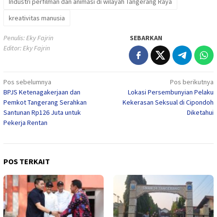
Industri perfilman dan animasi di wilayah Tangerang Raya
kreativitas manusia
Penulis: Eky Fajrin
SEBARKAN
Editor: Eky Fajrin
Navigasi
Pos sebelumnya
Pos berikutnya
BPJS Ketenagakerjaan dan
Lokasi Persembunyian Pelaku
pos
Pemkot Tangerang Serahkan
Kekerasan Seksual di Cipondoh
Santunan Rp126 Juta untuk
Diketahui
Pekerja Rentan
POS TERKAIT