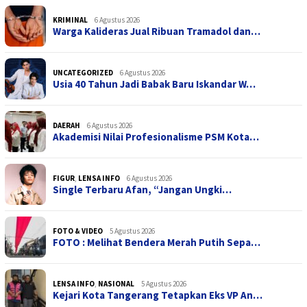
KRIMINAL
6 Agustus 2026
Warga Kalideras Jual Ribuan Tramadol dan…
UNCATEGORIZED
6 Agustus 2026
Usia 40 Tahun Jadi Babak Baru Iskandar W…
DAERAH
6 Agustus 2026
Akademisi Nilai Profesionalisme PSM Kota…
FIGUR
,
LENSA INFO
6 Agustus 2026
Single Terbaru Afan, “Jangan Ungki…
FOTO & VIDEO
5 Agustus 2026
FOTO : Melihat Bendera Merah Putih Sepa…
LENSA INFO
,
NASIONAL
5 Agustus 2026
Kejari Kota Tangerang Tetapkan Eks VP An…