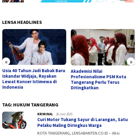
LENSA HEADLINES
«
»
Usia 40 Tahun Jadi Babak Baru
Akademisi Nilai
Iskandar Widjaja, Rayakan
Profesionalisme PSM Kota
Lewat Konser Istimewa di
Tangerang Perlu Terus
Indonesia
Ditingkatkan
TAG:
HUKUM TANGERANG
KRIMINAL
admin
26 Juni 2025
Curi Motor Tukang Sayur di Larangan, Satu
Pelaku Maling Diringkus Warga
KOTA TANGERANG, LENSABANTEN.CO.ID – Aksi