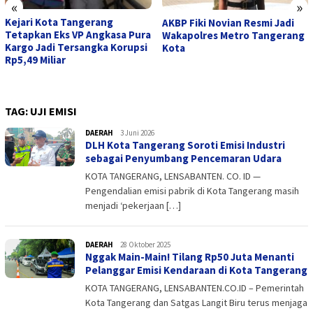
«
»
Kejari Kota Tangerang
AKBP Fiki Novian Resmi Jadi
Tetapkan Eks VP Angkasa Pura
Wakapolres Metro Tangerang
Kargo Jadi Tersangka Korupsi
Kota
Rp5,49 Miliar
TAG:
UJI EMISI
DAERAH
admin
3 Juni 2026
DLH Kota Tangerang Soroti Emisi Industri
sebagai Penyumbang Pencemaran Udara
KOTA TANGERANG, LENSABANTEN. CO. ID —
Pengendalian emisi pabrik di Kota Tangerang masih
menjadi ‘pekerjaan […]
DAERAH
admin
28 Oktober 2025
Nggak Main-Main! Tilang Rp50 Juta Menanti
Pelanggar Emisi Kendaraan di Kota Tangerang
KOTA TANGERANG, LENSABANTEN.CO.ID – Pemerintah
Kota Tangerang dan Satgas Langit Biru terus menjaga