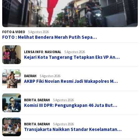
FOTO & VIDEO
5 Agustus 2026
FOTO : Melihat Bendera Merah Putih Sepa…
LENSA INFO
,
NASIONAL
5 Agustus 2026
Kejari Kota Tangerang Tetapkan Eks VP An…
DAERAH
5 Agustus 2026
AKBP Fiki Novian Resmi Jadi Wakapolres M…
BERITA
,
DAERAH
5 Agustus 2026
Komisi III DPR: Pengungkapan 46 Juta But…
BERITA
,
DAERAH
5 Agustus 2026
Transjakarta Naikkan Standar Keselamatan…