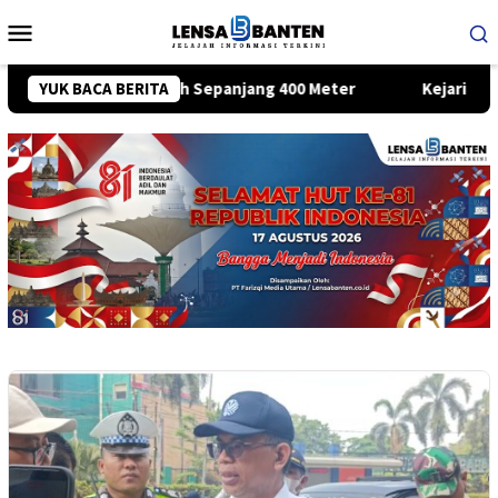
Loncat
Menu
ke
Mobile
konten
a Merah Putih Sepanjang 400 Meter
YUK BACA BERITA
Kejari Kota Tangeran