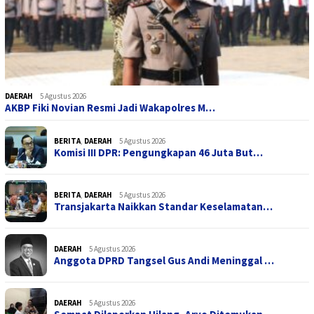
DAERAH
5 Agustus 2026
AKBP Fiki Novian Resmi Jadi Wakapolres M…
BERITA
,
DAERAH
5 Agustus 2026
Komisi III DPR: Pengungkapan 46 Juta But…
BERITA
,
DAERAH
5 Agustus 2026
Transjakarta Naikkan Standar Keselamatan…
DAERAH
5 Agustus 2026
Anggota DPRD Tangsel Gus Andi Meninggal …
DAERAH
5 Agustus 2026